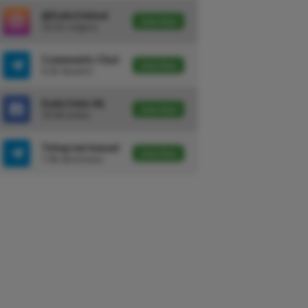
@DailyOddsnl
Join hier
16.1k
volgers
Community Chat
Join hier
4.2k
fanatici
DailyOdds NL
Join hier
20.6k
leden
Telegram kanaal
Join hier
7.6k
abonnees