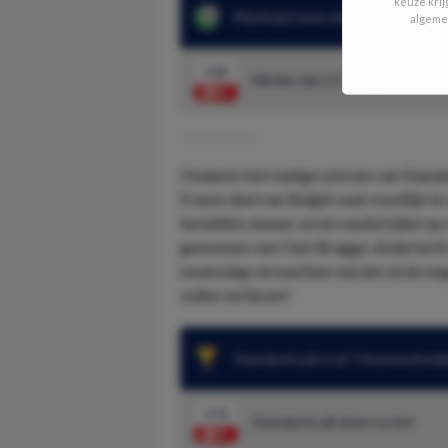
keuze krij
Maximaal twee doelpunten tijdens 
algemen
1.82
Minder dan 2.5 doelpunten
Ondanks het matige seizoen van Standar
Franse deel van België vaak moeilijk te v
inmiddels alweer zeven wedstrijden op r
gewonnen van Club Brugge, Anderlecht
woensdag verwachten wij dat zij de onge
zullen verliezen!
Standard Luik is al 7 thuiswedstrij
1.72
Standard Luik draw no bet