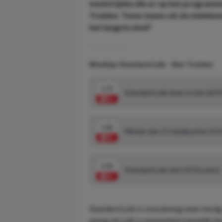
wedstrijden die er op het programma
Truiden. Twee teams uit de middenm
het langste eind?
Wedtips Standard Luik - Sint-Truiden
1.72
Standard Luik draw no bet (6/10
1.82
Minder dan 2.5 doelpunten (5/1
2.35
Standard Luik wint (3/10 units)
Standard Luik is vooralsnog weer bezig
ploeg uit Luik is momenteel namelijk ter