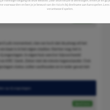
g je volledige toegang tot onze website. Door deze keuze te bevestigen, erken je en ga 
Geen resultaten
5 van de laatste 6 wedstrijden van Sint-Truiden
e voorwaarden en ben je je bewust van de risico's bij deelname aan kansspelen. Lees
verantwoord spelen.
Speel mee
d Luik momenteel, zien we toch dat de ploeg uit het
erslaan is in het eigen stadion. Sterker nog, het is
ij ongeslagen. In eigen huis werd er bijvoorbeeld
 en KRC Genk. Zeker niet de minste tegenstander. Ook
slagen status zullen vasthouden en in ieder geval niet
den op rij ongeslagen
Speel mee