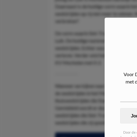
Daarnaast is de huidige vorm waarin het
wedstrijden op rij niet meer te winnen.
verbreken?
Competities
De vorm waarin Sint-Truidense VV mome
Luik. De huidige nummer acht van de com
wedstrijden. Echter was dit wel tegen
verloren. Verder wist het een aantal kn
KV Mechelen met 0-2.
Clubs
Voor D
met d
Wanneer we kijken naar de thuiswedstrij
de wedstrijden in het Maurice Dufrasne 
thuiswedstrijden die Standard Luik speel
Gemiddeld wordt er dus minder dan twe
wedstrijden die Sint-Truiden speelde nie
Artikelen
Jo
wedstrijden die zij speelden, was het 
Door de o