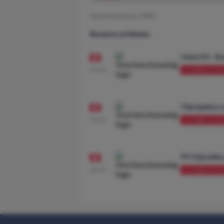
Geschreven door:
MDO
Recente artikelen
Union SG - B
08:00
VOORBESCHOU
Olympiakos 
08:00
VOORBESCHOU
FK Vojvodina
08:00
VOORBESCHOU