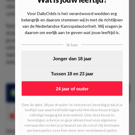
uitkomt in La Liga, de wedstrijd eindigde in een 6-1
overwinning.
Voor DailyOdds is het verantwoord wedden erg
belangrijk en daarom stemmen wij in met de richtlijnen
Basel heeft een wisselvallig seizoen achter de rug na een
van de Nederlandse Kansspelautoriteit. Wij vragen je
dramatisch seizoen. De ploeg die in Zwitserland een van de
daarom om eerlijk aan te geven wat jouw leeftijd is.
grootste, misschien wel de grootste is, eindigde vorig
Ik ben
seizoen op een teleurstellende vijfde plek. Gedurende de
laatste twee decennia werden er nog nooit zo weinig punten
Jonger dan 18 jaar
behaald als vorig seizoen.
Tussen 18 en 23 jaar
24 jaar of ouder
Beide teams scoorden in de laatste 7 ontmoetingen
scoorden beide teams
Door de optie '24 jaar of ouder' te selecteren, bevestig je dat je je
1.44
leeftijd naar waarheid hebt ingevuld. Met deze keuze krijg je
BTS 'Ja'
Speel mee
volledige toegang tot onze website. Door deze keuze te
bevestigen, erken je en ga je akkoord met onze algemene
voorwaarden en ben je je bewust van de risico's bij deelname
Deze ontmoeting heeft alle kans om een spectaculaire
aan kansspelen. Lees hier meer over verantwoord spelen.