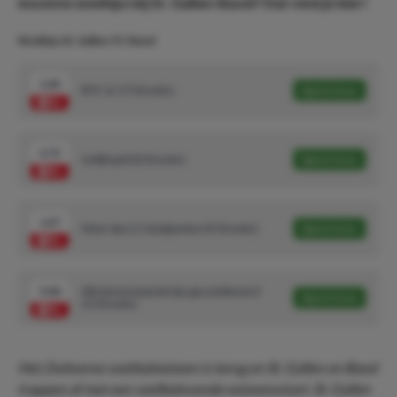
mooiste wedtips bij St. Gallen-Basel? Dat vind je hier!
Wedtips St. Gallen-FC Basel
1.44
BTS ‘Ja’ (7/10 units)
Speel mee
3.75
Gelijkspel (6/10 units)
Speel mee
1.47
Meer dan 2.5 doelpunten (3/10 units)
Speel mee
9.00
Alle bovenstaande tips gecombineerd
Speel mee
(1/10 units)
Het Zwitserse voetbalseizoen is terug en St. Gallen en Basel
trappen af met een veelbelovende seizoensstart. St. Gallen