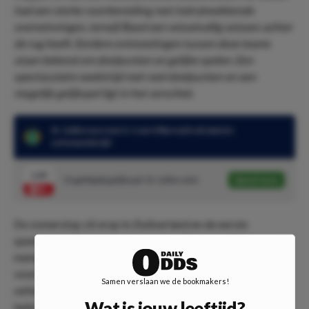
had een sterke voorbereiding met indrukwekkende
overwinningen, terwijl Basel een wisselvallig seizoen achter
de rug heeft. Eerdere ontmoetingen tussen deze teams
staan bekend om doelpunten en gelijke spelen. Een
spectaculaire wedstrijd met veel doelpunten en een
mogelijk gelijkspel ligt in het verschiet.
St. Gallen won met 6-1 van Villarreal in de laatste
oefenwedstrijd
1.40
Ongeldig bij gelijkspel: St. Gallen wint
Speel mee
De zomerstop zit erop in Zwitserland en de eerste
speelronde staat weer voor de deur. Een opluchting voor
menig voetballiefhebber. St. Gallen heeft een drukke
voorbereiding achter de rug. De ploeg werkte vijf
Samen verslaan we de bookmakers!
oefenduels af, waarvan er slechts één verloren ging. Het
Wat is jouw leeftijd?
laatste oefenduel liet St. Gallen niets heel van Villarreal dat