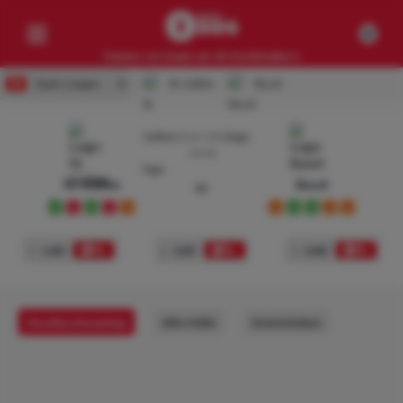
Samen verslaan we de bookmakers
Super League
St. Gallen
-
Basel
Competities
22 jul. 2023
Geen resultaten
16:00
Clubs
St. Gallen
Basel
vs
Geen resultaten
W
L
W
L
D
D
W
W
D
D
Artikelen
1
1.80
x
3.85
2
3.80
Geen resultaten
Voorbeschouwing
Alle Odds
Statistieken