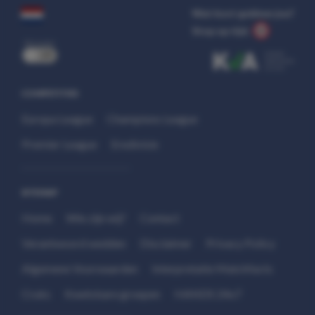
Wat kost gokken jou?
Stop op tijd.
uit
COMPETITIES
Europa League
Champions League
Premier League
Eredivisie
SITEMAP
Home
Wie zijn wij?
Contact
Verantwoord wedden
Disclaimer
Privacy Policy
Algemene Voorwaarden
Interpretatie Matchfacts
Cruks
Kwetsbare groepen
HANDS 24x7