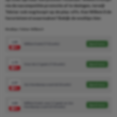
via de nacompetitie promotie af te dwingen, terwijl
Telstar ook nog hoopt op de play-offs. Kan Willem II de
favorietenrol waarmaken? Bekijk de wedtips hier.
Wedtips: Telstar-Willem II
1.83
Willem II wint (7/10 units)
Speel mee
1.70
Over de 2.5 goals (7/10 units)
Speel mee
2.07
Jizz Hornkamp scoort (6/10 units)
Speel mee
3.80
Willem II wint, over 2.5 goals en Jizz
Speel mee
Hornkamp scoort (3/10 units)