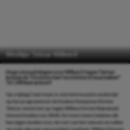
Wedtips: Telstar-Willem II
Hoge verwachtingen voor Willem II tegen Telstar:
kunnen de Tricolores hun favorietenrol waarmaken?
Tot 3.80 keer je inzet!
Op vrijdag 5 mei staat er een interessante wedstrijd
op het programma in de Keuken Kampioen Divisie.
Telstar neemt het op tegen Willem II in het Rabobank
IJmond Stadion om 20:00. De twee teams hebben elk
hun eigen doelen voor de rest van het seizoen en zullen
op zoek zijn naar een positief resultaat. Willem II hoopt