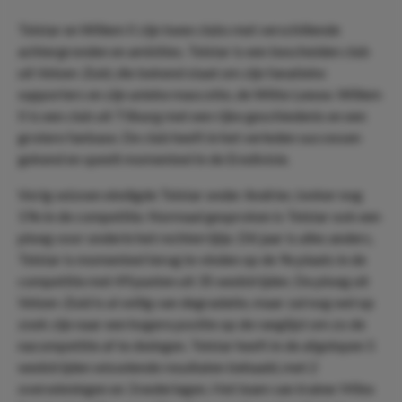
Telstar en Willem II zijn twee clubs met verschillende
achtergronden en ambities. Telstar is een bescheiden club
uit Velsen-Zuid, die bekend staat om zijn fanatieke
supporters en zijn unieke mascotte, de Witte Leeuw. Willem
II is een club uit Tilburg met een rijke geschiedenis en een
grotere fanbase. De club heeft in het verleden successen
gekend en speelt momenteel in de Eredivisie.
Vorig seizoen eindigde Telstar onder Andries Jonker nog
19e in de competitie. Normaal gesproken is Telstar ook een
ploeg voor onderin het rechterrijtje. Dit jaar is alles anders,
Telstar is momenteel terug te vinden op de 9e plaats in de
competitie met 49 punten uit 35 wedstrijden. De ploeg uit
Velsen-Zuid is al veilig van degradatie, maar zal nog wel op
zoek zijn naar een hogere positie op de ranglijst om zo de
nacompetitie af te dwingen. Telstar heeft in de afgelopen 5
wedstrijden wisselende resultaten behaald, met 2
overwinningen en 3 nederlagen. Het team van trainer Mike