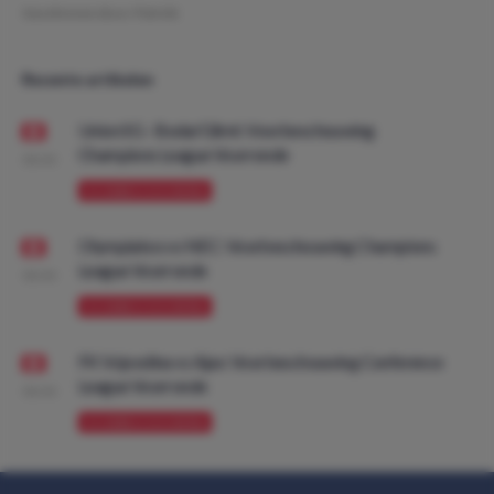
Geschreven door:
Patrick
Recente artikelen
Union SG - Bodø/Glimt: Voorbeschouwing
Champions League Voorronde
08:00
VOORBESCHOUWING
Olympiakos vs NEC: Voorbeschouwing Champions
League Voorronde
08:00
VOORBESCHOUWING
FK Vojvodina vs Ajax: Voorbeschouwing Conference
League Voorronde
08:00
VOORBESCHOUWING