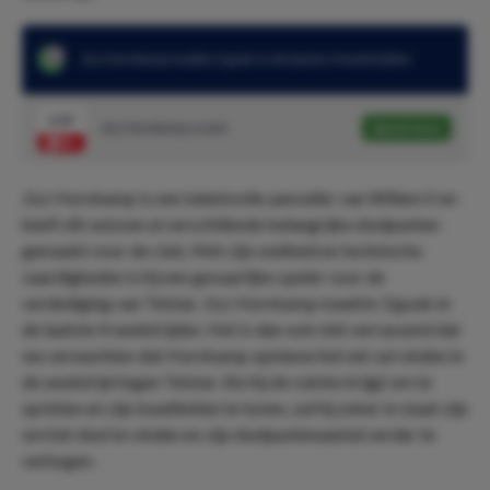
Jizz Hornkamp maakte 3 goals in de laatste 4 wedstrijden
2.07
Jizz Hornkamp scoort
Speel mee
Jizz Hornkamp is een talentvolle aanvaller van Willem II en
heeft dit seizoen al verschillende belangrijke doelpunten
gemaakt voor de club. Met zijn snelheid en technische
vaardigheden is hij een gevaarlijke speler voor de
verdediging van Telstar. Jizz Hornkamp maakte 3 goals in
de laatste 4 wedstrijden. Het is dan ook niet verrassend dat
we verwachten dat Hornkamp opnieuw het net zal vinden in
de wedstrijd tegen Telstar. Als hij de ruimte krijgt om te
sprinten en zijn kwaliteiten te tonen, zal hij zeker in staat zijn
om het doel te vinden en zijn doelpuntenaantal verder te
verhogen.