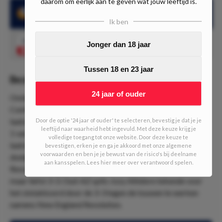
daarom om eerlijk aan te geven wat jouw leeftijd is.
Chicago Fire verloor maar 1 van de laatste 6 wedstrijden
Ik ben
1.81
Jonger dan 18 jaar
Toronto FC wint of gelijkspel
Speel mee
Tussen 18 en 23 jaar
Bezoekers in aardige vorm
24 jaar of ouder
Ondanks de huidige 12e positie op de MLS Eastern
Conference ranglijst, zijn de bezoekers uit Chicago de
laatste weken aardig in vorm. Zo verloor Chicago Fire maar
Door de optie '24 jaar of ouder' te selecteren, bevestig je dat je je
leeftijd naar waarheid hebt ingevuld. Met deze keuze krijg je
1 van de laatste 6 wedstrijden in alle competities. In de
volledige toegang tot onze website. Door deze keuze te
laatste speelronde zagen de toeschouwers maar liefst 6
bevestigen, erken je en ga je akkoord met onze algemene
voorwaarden en ben je je bewust van de risico's bij deelname
doelpunten vallen in het duel met topploeg New Engeland
aan kansspelen. Lees hier meer over verantwoord spelen.
Revolution. Op bezoek in het Gillette Stadium werd het
maar liefst 3-3. Oud-AZ spits Jozy Altidore tekende voor
het slotakkoord door de 3-3 tegen de touwen te werken
namens New England Revolution.