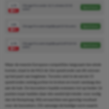
1.75
Chicago Fire onder 12.5 schoten (5/10
Speel mee
units)
1.81
Chicago Fire wint of gelijkspel (5/10 units)
Speel mee
2.70
Chicago Fire wint of gelijkspel & BTS (3/10
Speel mee
units)
Waar de meeste Europese competities langzaam ten einde
komen, staat in de MLS de 16e speelronde van dit seizoen
op het punt van beginnen. Toronto wist in de eerste 15
speelrondes weinig potten te breken en moet vandaag dus
aan de bak. De bezoekers haalde eveneens tot op heden 16
punten maar hadden daar één wedstrijd minder voor nodig
dan de thuisploeg. Wij verwachten een gunstig resultaat
voor de bezoekers. Dit vanwege de huidige vorm waarin