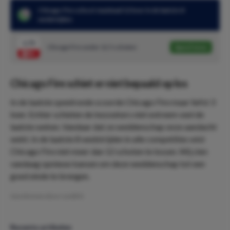
Chicago Fire schoot maximaal 12 keer in de laatste 8
wedstrijden
1.75
Chicago Fire onder 12.5 schoten
Speel mee
Chicago Fire schiet er niet bepaald op los
In de laatste speelronde scoorde Chicago Fire maar liefst 3
keer. Echter schieten de bezoekers niet extreem veel de
laatste weken. Vandaar dat ze weddenschap onze aandacht
wekt. In de laatste 8 wedstrijden in alle competities wist
Chicago Fire niet meer dan 12 schoten te lossen. Wij zien
vandaag opnieuw kansen om deze weddenschap tot een
goed einde te brengen.
Geschreven door:
LeviDO
Recente artikelen