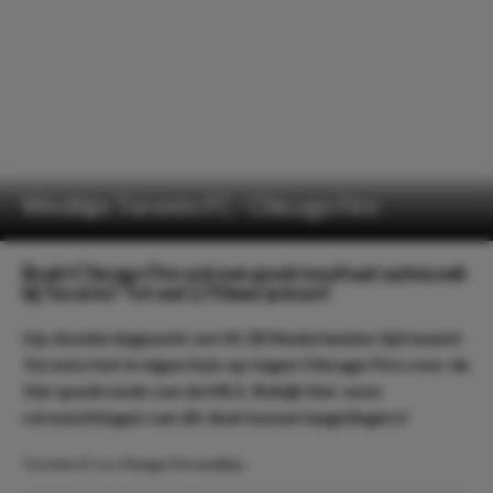
Wedtips Toronto FC - Chicago Fire
Boekt Chicago Fire ook een goed resultaat op bezoek
bij Toronto? Tot wel 2.70 keer je inzet!
Op donderdagnacht om 01:30 Nederlandse tijd neemt
Toronto het in eigen huis op tegen Chicago Fire voor de
16e speelronde van de MLS. Bekijk hier onze
verwachtingen van dit duel tussen laagvliegers!
Toronto FC vs. Chicago Fire wedtips