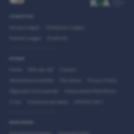
COMPETITIES
Europa League
Champions League
Premier League
Eredivisie
SITEMAP
Home
Wie zijn wij?
Contact
Verantwoord wedden
Disclaimer
Privacy Policy
Algemene Voorwaarden
Interpretatie Matchfacts
Cruks
Kwetsbare groepen
HANDS 24x7
WEDSTRIJDEN
Voorbeschouwingen
Topwedstrijden