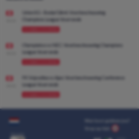
Union SG - Bodø/Glimt: Voorbeschouwing
Champions League Voorronde
08:00
VOORBESCHOUWING
Olympiakos vs NEC: Voorbeschouwing Champions
League Voorronde
08:00
VOORBESCHOUWING
FK Vojvodina vs Ajax: Voorbeschouwing Conference
League Voorronde
08:00
VOORBESCHOUWING
Wat kost gokken jou?
Stop op tijd.
uit