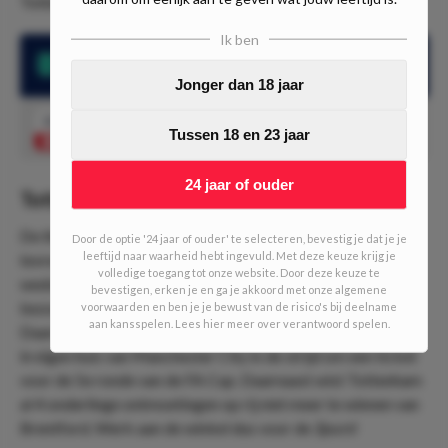
Tottenham.
Ik ben
Tottenham won al 4 ontmoetingen op rij niet van Brentford
Jonger dan 18 jaar
2.33
Brentford wint of gelijkspel
Speel mee
Tussen 18 en 23 jaar
24 jaar of ouder
Tottenham wil einde maken aan matige reeks
De thuisploeg maakt een aardig seizoen door, maar zal niet
Door de optie '24 jaar of ouder' te selecteren, bevestig je dat je je
leeftijd naar waarheid hebt ingevuld. Met deze keuze krijg je
tevreden zijn over de resultaten van de laatste 2
volledige toegang tot onze website. Door deze keuze te
wedstrijden. Zo speelde Tottenham met 2-2 gelijk op
bevestigen, erken je en ga je akkoord met onze algemene
bezoek bij Manchester United in de Premier League.
voorwaarden en ben je je bewust van de risico's bij deelname
aan kansspelen. Lees hier meer over verantwoord spelen.
Daarnaast verloor Tottenham afgelopen weekend met 0-1
in eigen huis van Manchester City in de strijd om een ticket
voor de 5e ronde van de FA Cup. Daarnaast wist Tottenham
al 4 onderlinge ontmoetingen op rij niet meer te winnen van
Brentford. Werk aan de winkel dus voor de
Spurs
!