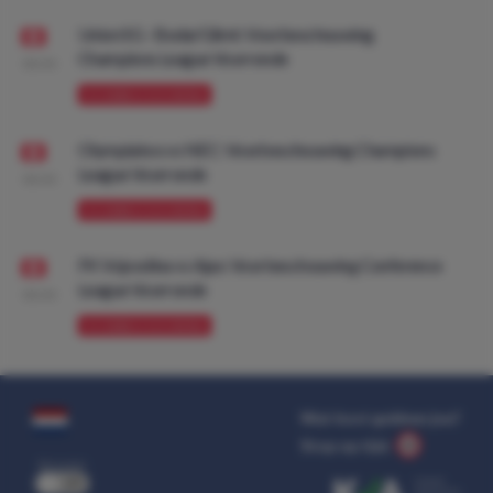
Union SG - Bodø/Glimt: Voorbeschouwing
Champions League Voorronde
08:00
VOORBESCHOUWING
Olympiakos vs NEC: Voorbeschouwing Champions
League Voorronde
08:00
VOORBESCHOUWING
FK Vojvodina vs Ajax: Voorbeschouwing Conference
League Voorronde
08:00
VOORBESCHOUWING
Wat kost gokken jou?
Stop op tijd.
uit