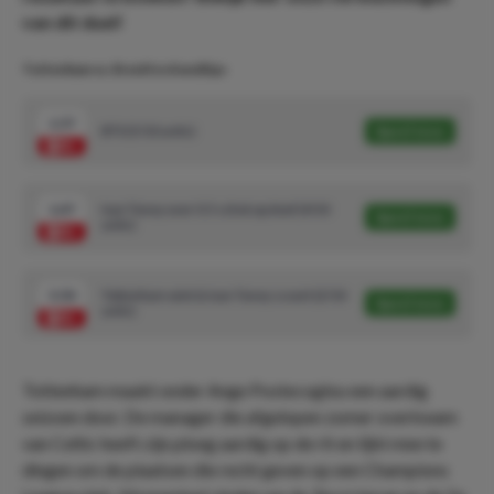
van dit duel!
Tottenham vs. Brentford wedtips
1.57
BTS (5/10 units)
Speel mee
1.47
Ivan Toney over 0.5 schot op doel (4/10
Speel mee
units)
5.50
Tottenham wint & Ivan Toney scoort (2/10
Speel mee
units)
Tottenham maakt onder Ange Postecoglou een aardig
seizoen door. De manager die afgelopen zomer overkwam
van Celtic heeft zijn ploeg aardig op de rit en lijkt mee te
dingen om de plaatsen die recht geven op een Champions