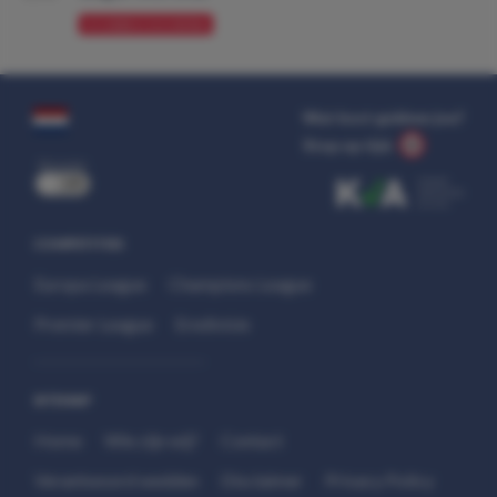
VOORBESCHOUWING
Wat kost gokken jou?
Stop op tijd.
uit
COMPETITIES
Europa League
Champions League
Premier League
Eredivisie
SITEMAP
Home
Wie zijn wij?
Contact
Verantwoord wedden
Disclaimer
Privacy Policy