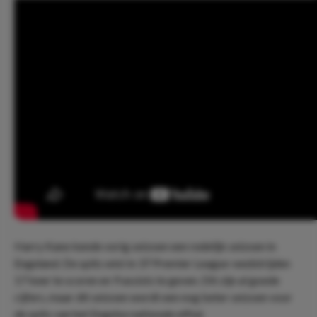
Harry Kane kende vorig seizoen een redelijk seizoen in
Engeland. De spits wist in 37 Premier League-wedstrijden
17 keer te scoren en 9 assists te geven. Dit zijn al goede
cijfers, maar dit seizoen wordt een nog beter seizoen voor
de spits van het Engelse nationale elftal.