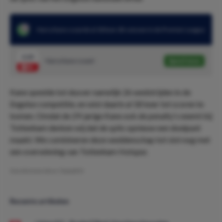
Harry Kane scoorde al 18 keer dit seizoen in de Premier League
2.23
Harry Kane scoort
Speel mee
Kane speelde tot dusver namelijk 26 wedstrijden in de
Engelse competitie, en wist daarin al 18 keer tot scoren te
komen. Omdat de 29-jarige Kane ook de penalty's neemt bij
Tottenham denken wij dat de spits opnieuw een doelpunt
maakt. We combineren deze weddenschap tot slot nog met
een overwinning van Tottenham Hotspur.
Geschreven door:
DaanDO
Recente artikelen