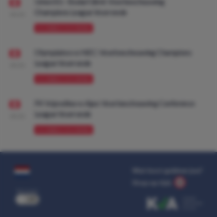
Union SG - Bodø/Glimt: Voorbeschouwing
Champions League Voorronde
08:00
VOORBESCHOUWING
Olympiakos vs NEC: Voorbeschouwing Champions
League Voorronde
08:00
VOORBESCHOUWING
FK Vojvodina vs Ajax: Voorbeschouwing Conference
League Voorronde
08:00
VOORBESCHOUWING
Wat kost gokken jou?
Stop op tijd.
uit