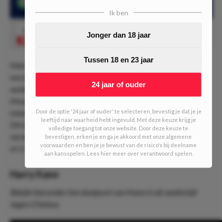
Tottenham Hotspur
Ik ben
1.87
Minder dan 2.5 doelpunten
Speel mee
Jonger dan 18 jaar
Tussen 18 en 23 jaar
Niet alleen bij de thuisploeg, ook bij de uitspelende partij
wordt er niet veel gescoord. De hierboven genoemde
24 jaar of ouder
weddenschap viel in de wedstrijden tegen Atalanta, AC
Monza, Tottenham Hotspur en Torino. Hierdoor vielen
Door de optie '24 jaar of ouder' te selecteren, bevestig je dat je je
minder dan 3 doelpunten in 4 van de laatste 5 wedstrijden.
leeftijd naar waarheid hebt ingevuld. Met deze keuze krijg je
Dit is voor ons een reden om opnieuw weinig doelpunten te
volledige toegang tot onze website. Door deze keuze te
verwachten. Er kan geconcludeerd worden dat we een 1-0
bevestigen, erken je en ga je akkoord met onze algemene
voorwaarden en ben je je bewust van de risico's bij deelname
of 2-0 overwinning verwachten van Tottenham.
aan kansspelen. Lees hier meer over verantwoord spelen.
Harry Kane
Bekijk hieronder het doelpunt van Kane in de wedstrijd
tegen Chelsea