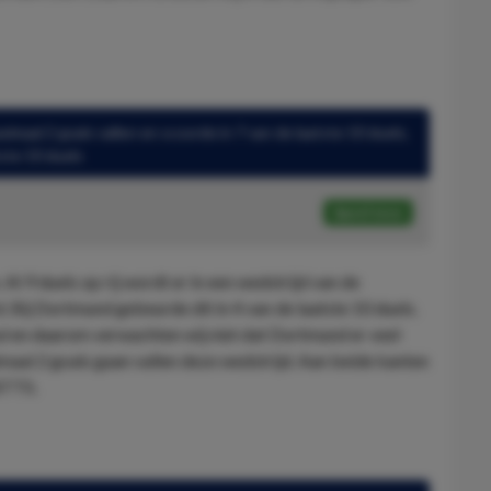
aximaal 2 goals vallen en scoorde in 7 van de laatste 10 duels,
ste 10 duels
Speel mee
. Al 9 duels op rij wordt er in een wedstrijd van de
 Bij Dortmund gebeurde dit in 4 van de laatste 10 duels.
 nul en daarom verwachten wij niet dat Dortmund er veel
maal 2 goals gaan vallen deze wedstrijd. Aan beide kanten
BTTS.