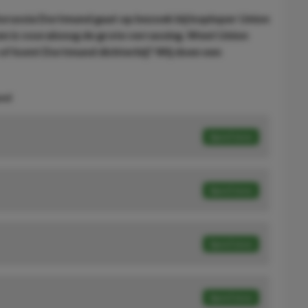
 Borussia Dortmund gaat op bezoek bij koploper Union
en is vooralsnog de grote verrassing. Weet Union
n of komt Dortmund dichterbij? Wij doen een
und
Speel mee
Speel mee
Speel mee
Speel mee