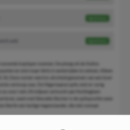
Speel mee
d (1 unit)
Speel mee
rassende koploper noemen. De ploeg uit de Duitse
punten en wist maar liefst 6 wedstrijden te winnen. Alleen
(2-0). Deze zomer werd er afscheid genomen van een boel
tste verkoop was. De Nigeriaanse spits wist er vorig
n is nu voor ruim 20 miljoen verkocht aan Nottingham
erloren, want met Sheraldo Becker is de spitspositie weer
n Berlin een lastige tegenstander, die niet zomaar
de 4e plek met 16 punten. 5 keer wisten de bezoekers te