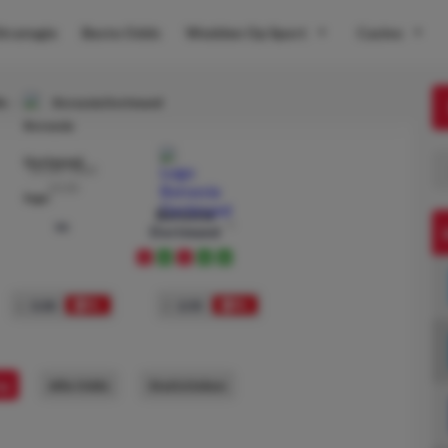
trategie
Beste Odds
Wedden Op Sport
Casino
▼
▼
in
-
Borussia Dortmund
16 okt. 2022
15:30
Borussia
vs
Dortmund
L
W
L
W
W
x
3.30
2
2.55
ng
Alle Odds
Statistieken