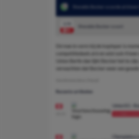
Sheraldo Becker scoorde al 6 keer
3.70
Sheraldo Becker scoort
Dé man in vorm bij de koploper is mom
competitieduels al 6 en wist ook 4 keer 
Union Berlin dan lijkt Becker het te zij
verwachten dat Becker weer een goede 
Geschreven door:
Pascal
Recente artikelen
Union SG - B
08:00
VOORBESCHOU
Olympiakos 