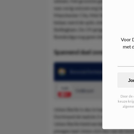
winnen. Het grootste gemist voor de plo
was vorig seizoen erg belangrijk met v
Manchester City. Met Sébastien Haller 
helaas werd de spits ziek en kon hij no
Bellingham. De 19-jarige Engelsman scoo
Clubs
Bundesliga nog geen één. Het is afwachte
Voor D
met d
Spannend duel zonder winnaar
Borussia Dortmund speelde al 2 duel
Artikelen
Jo
3.60
Gelijkspel
Door de o
keuze krij
algemen
Union Berlin is dus in topvorm moment
Dortmund de laatste 2 wedstrijden niet 
Union Berlin hield eerder al knap stan
ploegen laat Union zich dus van de best