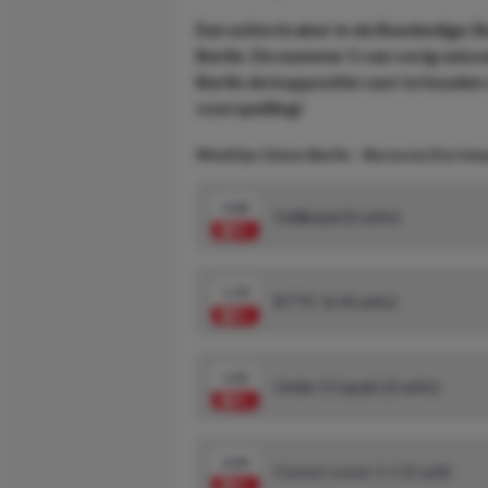
Een echte kraker in de Bundesliga:
Berlin. De nummer 5 van vorig seizo
Berlin de koppositie vast te houde
voorspelling!
Wedtips Union Berlin - Borussia Dortm
3.60
Gelijkspel (2 units)
1.70
BTTS 'Ja' (4 units)
1.92
Under 2.5 goals (2 units)
6.50
Correct score: 1-1 (1 unit)