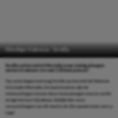
Wedtips Valencia - Sevilla
Sevilla op bezoek in Mestalla waar weinig ploegen
weten te winnen: tot wel 3.30 keer je inzet!
Op zaterdagavond mag Sevilla op bezoek bij Valencia
in Estadio Mestalla. De laatste jaren zijn de
ontmoetingen tussen deze twee ploegen enorm verhit
en ligt het kort bij elkaar. Bekijk hier onze
verwachtingen van dit duel in de 25e speelronde van La
Liga!