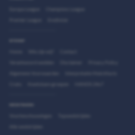
Europa League
Champions League
Premier League
Eredivisie
SITEMAP
Home
Wie zijn wij?
Contact
Verantwoord wedden
Disclaimer
Privacy Policy
Algemene Voorwaarden
Interpretatie Matchfacts
Cruks
Kwetsbare groepen
HANDS 24x7
WEDSTRIJDEN
Voorbeschouwingen
Topwedstrijden
Alle wedstrijden