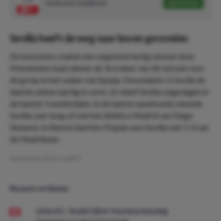
Sevilla wint of gelijkspel
Speel mee
Sevilla heeft de weg naar boven gevonden
De bezoekers maken een ongekend lastig seizoen door.
Momenteel staat alweer de 3e trainer van dit seizoen voor
de groep in het zuiden van Spanje. Desondanks is Sevilla de
laatste weken aardig in vorm. Zo bleef Sevilla ongeslagen in
de laatste 3 wedstrijden. In de laatste speelronde rekende
Sevilla zeer knap af met het Atlético Madrid van Diego
Simeone. In Ramon Sanchéz Pizjuan won Sevilla met 1-0 van
de Madrilenen.
Geschreven door:
LeviDO
Recente artikelen
Union SG - Bodø/Glimt: Voorbeschouwing