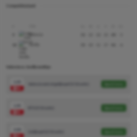
Competitiestand
Club
#
Gs
W
G
V
Pt
Ds
Valencia
9
38
13
10
15
49
-5
Sevilla
14
38
10
11
17
41
-6
Valencia vs. Sevilla wedtips
1.33
Valencia wint of gelijkspel (5/10 units)
Speel mee
1.95
BTS (3/10 units)
Speel mee
3.30
Gelijkspel (2/10 units)
Speel mee