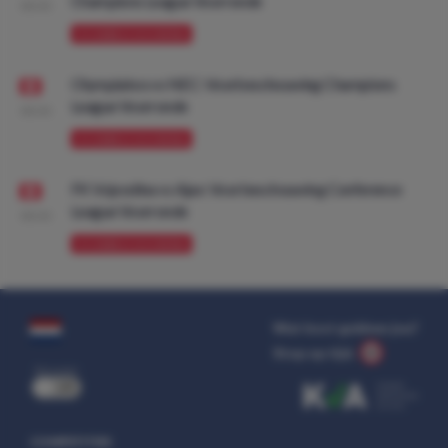
Champions League Voorronde
08:00
VOORBESCHOUWING
Olympiakos vs NEC: Voorbeschouwing Champions
League Voorronde
08:00
VOORBESCHOUWING
FK Vojvodina vs Ajax: Voorbeschouwing Conference
League Voorronde
08:00
VOORBESCHOUWING
Wat kost gokken jou?
Stop op tijd.
uit
COMPETITIES