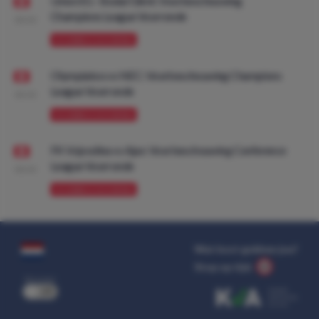
Union SG - Bodø/Glimt: Voorbeschouwing
Champions League Voorronde
08:00
VOORBESCHOUWING
Olympiakos vs NEC: Voorbeschouwing Champions
League Voorronde
08:00
VOORBESCHOUWING
FK Vojvodina vs Ajax: Voorbeschouwing Conference
League Voorronde
08:00
VOORBESCHOUWING
Wat kost gokken jou?
Stop op tijd.
uit