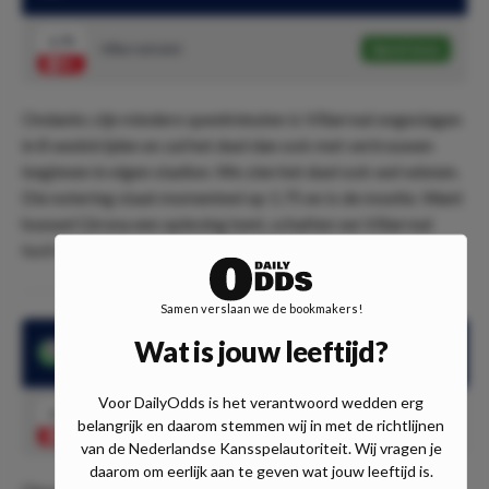
1.75
Villarreal wint
Speel mee
Ondanks zijn mindere speelminuten is Villarreal ongeslagen
in 8 wedstrijden en zal het duel dan ook met vertrouwen
beginnen in eigen stadion. We zien het duel ook wel winnen.
Die notering staat momenteel op 1.75 en is de moeite. Want
hoewel Girona een opleving kent, schatten we Villarreal
toch wat hoger in.
Samen verslaan we de bookmakers!
Wat is jouw leeftijd?
In de laatste 5 duels van Girona viel de +2.5 goals
Voor DailyOdds is het verantwoord wedden erg
1.79
Er vallen +2.5 goals in de wedstrijd
Speel mee
belangrijk en daarom stemmen wij in met de richtlijnen
van de Nederlandse Kansspelautoriteit. Wij vragen je
daarom om eerlijk aan te geven wat jouw leeftijd is.