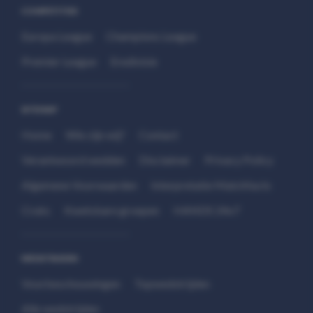
COMPETITIES
Europa League
Champions League
Premier League
Eredivisie
SITEMAP
Home
Wie zijn wij?
Contact
Verantwoord wedden
Disclaimer
Privacy Policy
Algemene Voorwaarden
Interpretatie Matchfacts
Cruks
Kwetsbare groepen
HANDS 24x7
WEDSTRIJDEN
Voorbeschouwingen
Topwedstrijden
Alle wedstrijden