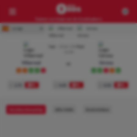
Samen verslaan we de bookmakers
La Liga
Villarreal
-
Girona
Competities
22 jan. 2023
Geen resultaten
13:00
Clubs
Villarreal
Girona
vs
Geen resultaten
D
D
W
W
L
W
W
L
D
W
Artikelen
1
1.75
x
4.05
2
4.50
Geen resultaten
Voorbeschouwing
Alle Odds
Statistieken