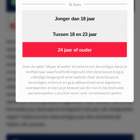
Villarreal won de laatste 3 vriendschappelijke wedstrijden
Ik ben
Jonger dan 18 jaar
2.02
Villarreal wint
Speel mee
Tussen 18 en 23 jaar
Voor ons is er eigenlijk maar één kandidaat voor de
eindzege in de ontmoeting tussen Villarreal en Valencia.
24 jaar of ouder
Villarreal kende een goede voorbereiding op de resterende
wedstrijden die nog moeten worden gespeeld in de Spaanse
Door de optie '24 jaar of ouder' te selecteren, bevestig je dat je je
La Liga. Zo werden teams als Napoli en Aston Villa
leeftijd naar waarheid hebt ingevuld. Met deze keuze krijg je
volledige toegang tot onze website. Door deze keuze te
verslagen. Dit terwijl Valencia er niet in slaagde om te
bevestigen, erken je en ga je akkoord met onze algemene
winnen van AZ Alkmaar en Nottingham Forest. Villarreal
voorwaarden en ben je je bewust van de risico's bij deelname
kende dus duidelijk een betere voorbereiding. Bovendien
aan kansspelen. Lees hier meer over verantwoord spelen.
speelt het ook nog eens in eigen huis. Hier verloor het tot op
het heden pas éénmaal en kreeg het ook pas vier doelpunten
tegen! Valencia won daarentegen pas één uitwedstrijd
tijdens dit seizoen.