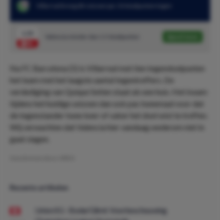
Villarreal kreeg dit seizoen pas 10 doelpunten tegen
1.35
Valencia minder dan 1.5 doelpunten
Speel mee
Na FC Barcelona (5) is Villarreal met tien tegendoelpunten
het team met het laagste aantal tegentreffers. De
verdediging van Quique Setien staat als een huis. Het kwam
tijdens het huidige seizoen dan ook pas tweemaal voor dat
de tegenstander twee keer of vaker het doel wist te treffen.
Wij verwachten dat Valencia hier vandaag wederom niet in
gaat slagen.
Geschreven door:
MDO
Recente artikelen
Union SG - Bodø/Glimt: Voorbeschouwing