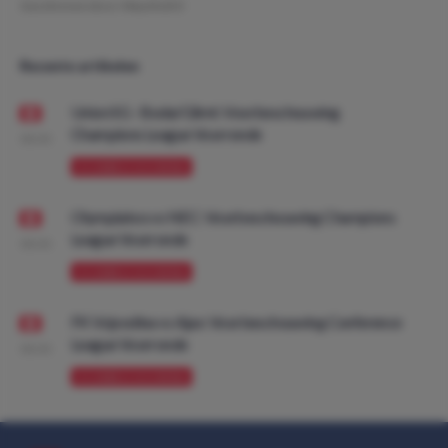
Geschreven door:
MauritsDO
Recente artikelen
Union SG - Bodø/Glimt: Voorbeschouwing
Champions League Voorronde
08:00
VOORBESCHOUWING
Olympiakos vs NEC: Voorbeschouwing Champions
League Voorronde
08:00
VOORBESCHOUWING
FK Vojvodina vs Ajax: Voorbeschouwing Conference
League Voorronde
08:00
VOORBESCHOUWING