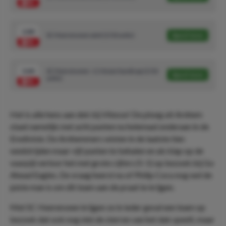
2.80
SC Heerenveen wint (1/10 units)
Speel mee
5.40
SC Heerenveen -1.5 Asian handicap (1/10
Speel mee
units)
Het is alle hens aan dek bij Vitesse! De ploeg uit Arnhem
staat namelijk met acht punten nu helemaal onderaan in de
Eredivisie. De Arnhemmers wisten in de laatste tien
wedstrijden maar vijf punten te behalen en als klap op de
vuurpijl verloor het met grote cijfers (5-1) op bezoek bij Go
Ahead Eagles. De vraag heerst nu of Philip Cocu nog wel de
juiste man is om dit team aan de praat te krijgen.
Met SC Heerenveen krijgen ze in ieder geval een team op
bezoek dat ook nog niet de sterren van het dak speelt, maar