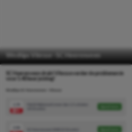
Wedtips Vitesse - SC Heerenveen
SC Heerenveen drukt Vitesse verder de problemen in
voor 5.40 keer je inleg!
Wedtips SC Heerenveen - Vitesse
1.74
Patrik Walemark meer dan 1.5 schoten
Speel mee
(4/10 units)
2.06
SC Heerenveen DNB (3/10 units)
Speel mee