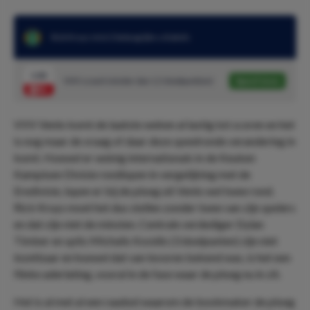
Rick Kruys mist 2 belangrijke schakels
1.82
VVV scoort minder dan 1,5 doelpunt(en)
Speel mee
VVV Venlo komt de laatste weken al lastig tot scoren en het
is nog maar de vraag of daar deze speelronde verandering in
komt. Hoewel er weinig internationals in de Keuken
Kampioen Divisie rondlopen in vergelijking met de
Eredivisie, lopen er bij de ploeg uit Venlo wel twee rond.
Rick Kruys moet het dus stellen zonder twee van zijn spelers
en dat zijn niet de minsten. Centrale verdediger Dylan
Timber en spits Michalis Kosidis (3 doelpunten) zijn niet
inzetbaar en hoewel dat van tevoren bekend was, is het een
flinke aderlating, vooral in de fase waar de ploeg nu in zit.
Het is al met al een raadsel waarom de bookmaker de ploeg