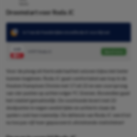
Droomstart voor Roda JC
In 7 van de 9 wedstrijden stond Roda JC voor bij rust
4.40
HT/FT Roda JC
Speel mee
Voor de ploeg uit Kerkrade had het seizoen bijna niet beter
kunnen beginnen. Roda JC gaat comfortabel aan kop in de
Keuken Kampioen Divisie met 17 uit 22 en een voorsprong
van vier punten op achtervolger FC Emmen. Bovendien gaat
het relatief gemakkelijk. De voorhoede levert met 22
doelpunten in negen wedstrijden en achterin staan de
spelers ook hun mannetje. De defensie van Roda JC werd tot
nu toe pas vijf keer gepasseerd; uitstekende statistieken!