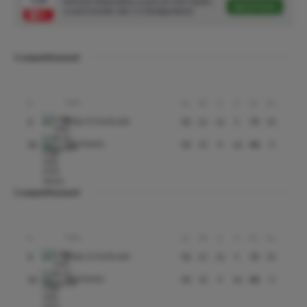
5.00
Schmid, Maximilian scoort en VVV Venlo
Speel mee
scoort minder dan 1,5 doelpunt(en)
Competitiestand
Club
#
Gs
W
G
V
Pt
Ds
Roda JC Kerkrade
3
38
21
12
5
75
35
VVV-Venlo
12
38
13
9
16
48
-5
Competitiestand
Club
#
Gs
W
G
V
Pt
Ds
Roda JC Kerkrade
3
38
21
12
5
75
35
VVV-Venlo
12
38
13
9
16
48
-5