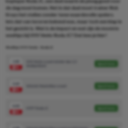
koploper Roda JC, een duel waarin de ploeg goed voor
de dag moet komen. Net in dat duel moet trainer Rick
Kruys het stellen zonder twee waardevolle spelers.
Iets dat van tevoren bekend was, maar toch een klap in
het gezicht is. Wat is de impact en wat zijn de mooiste
wedtips bij VVV Venlo-Roda JC? Dat lees je hier!
Wedtips VVV-Venlo - Roda JC
1.82
VVV Venlo scoort minder dan 1,5
Speel mee
doelpunt(en)
2.63
Schmid, Maximilian scoort
Speel mee
4.40
HT/FT Roda JC
Speel mee