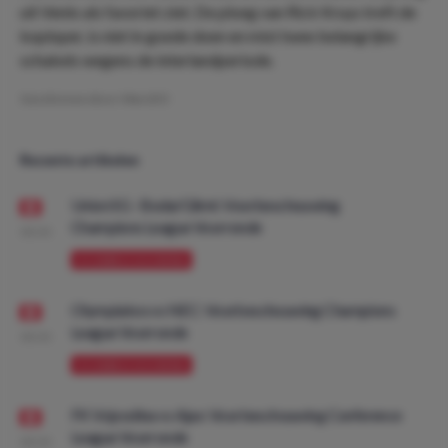
uit Venlo als favoriet ziet. De ploeg van Rick Kruys treft de
koploper, is niet in goede doen en mist twee belangrijke
schakels wegens de interlandperiode.
Geschreven door:
MarcDO
Recente artikelen
Union SG - Bodø/Glimt: Voorbeschouwing
Champions League Voorronde
08:00
VOORBESCHOUWING
Olympiakos vs NEC: Voorbeschouwing Champions
League Voorronde
08:00
VOORBESCHOUWING
FK Vojvodina vs Ajax: Voorbeschouwing Conference
League Voorronde
08:00