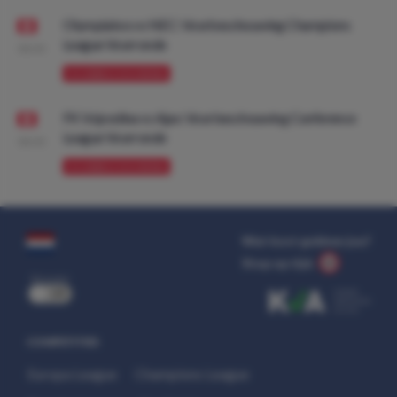
Olympiakos vs NEC: Voorbeschouwing Champions
League Voorronde
08:00
VOORBESCHOUWING
FK Vojvodina vs Ajax: Voorbeschouwing Conference
League Voorronde
08:00
VOORBESCHOUWING
Wat kost gokken jou?
Stop op tijd.
uit
COMPETITIES
Europa League
Champions League