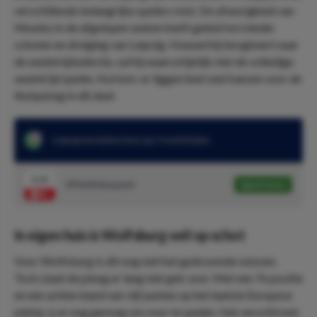
verschillende belangrijke spelers mist. De afwezigheid van
Nkunku in de afgelopen weken heeft geleid tot minder
schoten en dreiging van Leipzig. Hoewel hij terugkeert naar
de wedstrijdselectie, zal hij waarschijnlijk niet de volledige
wedstrijd spelen. Kortom: er liggen heel veel kansen voor de
thuisploeg in dit duel.
Leipzig won buitenshuis pas 3 wedstrijden
3.15
Vfl Wolfsburg wint
Speel mee
In eigen huis is Wolfsburg wél op schot
Voor Wolfsburg is dit nog niet het gedroomde seizoen.
Toch staat de ploeg er lang niet gek voor. Met een 7e positie
en een achterstand van vijf punten op het laatste Europese
plekje, is er nog genoeg om voor te spelen. Het verschil met