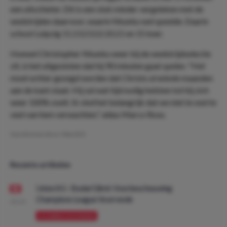
een uitschieter. Dit is een stuk minder vergeleken met de
wedstrijden daarvoor, waarin Nkunku wel speelde. Daarin
schoot Leipzig 11,13,13,12,10,11 en 15 keer.
Hoewel Christopher Nkunku weer bij de wedstrijdselectie
zit, is het uitgesloten dat hij 90 minuten gaat spelen. "Het
moet echter gezegd worden dat Christo al enkele maanden
aan de kant staat. Hij zal wat tijd nodig hebben tot hij zich
weer 100% voelt. Ik vind het belangrijk dat we niet te snel te
veel van hem verwachten," aldus Marco Rose.
Geschreven door:
MarcDO
Recente artikelen
Union SG - Bodø/Glimt: Voorbeschouwing
Champions League Voorronde
08:00
VOORBESCHOUWING