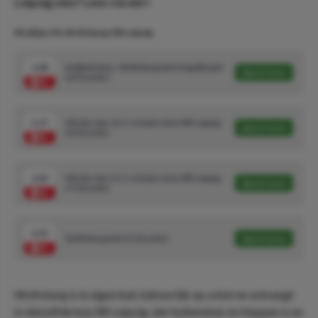
Leipzig zien? Lees verder!
Wedtips VfL Wolfsburg-RB Leipzig
1.68
Dubbele kans: Wolfsburg wint of gelijkspel
Speel mee
(6/10 units)
2.17
Minder dan 12.5 schoten door RB Leipzig
Speel mee
(4/10 units)
2.63
Minder dan 11.5 schoten door RB Leipzig
Speel mee
(7/10 units)
3.15
Wolfsburg wint (1/10 units)
Speel mee
Wolfsburg is in eigen huis behoorlijk op schot en ontvangt
in datzelfde huis RB Leipzig, dat buitenshuis te kloppen is en