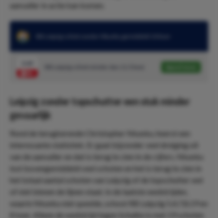
aanvaller in actie kan komen.
RB Leipzig schiet zonder Nkunku gemiddeld 10 keer
2.63
RB Leipzig schiet minder dan 11.5 keer
Speel mee
Leipzig zonder topschutter een stuk minder
gevaarlijk
Rond de terugkerende Christopher Nkunku, heerst een
interessante statistiek. Er gaat bijzonder veel dreiging uit
van de aanvaller en dat is terug te zien in de cijfers. Nkunku
lost bovengemiddeld veel schoten en het is terug te zien in
het totaal aantal schoten van Leipzig of de topschutter wel
of niet binnen de lijnen staat. In de laatste wedstrijden,
waarin Nkunku niet speelde, schoot RB Leipzig 5,4,7,8,19 en
8 keer. Alleen de wedstrijd tegen Schalke is met 19 schoten