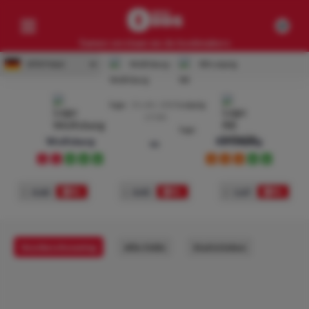
Samen verslaan we de bookmakers
DFB Pokal
Wolfsburg
-
RB Leipzig
Competities
31 okt. 2023
Geen resultaten
17:00
Clubs
Wolfsburg
RB Leipzig
vs
Geen resultaten
L
L
W
W
W
D
D
D
W
W
Artikelen
1
4.60
x
4.45
2
1.67
Geen resultaten
Voorbeschouwing
Alle Odds
Statistieken