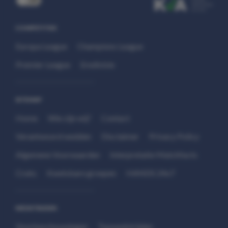
COMPETITIES
Europa League
Champions League
Premier League
Eredivisie
SITEMAP
Home
Wie zijn wij?
Contact
Verantwoord wedden
Disclaimer
Privacy Policy
Algemene Voorwaarden
Interpretatie Matchfacts
Cruks
Kwetsbare groepen
HANDS 24x7
WEDSTRIJDEN
Voorbeschouwingen
Topwedstrijden