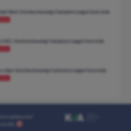
odø/Glimt: Voorbeschouwing Champions League Voorronde
WING
vs NEC: Voorbeschouwing Champions League Voorronde
WING
 vs Ajax: Voorbeschouwing Conference League Voorronde
WING
kost gokken jou?
op tijd.