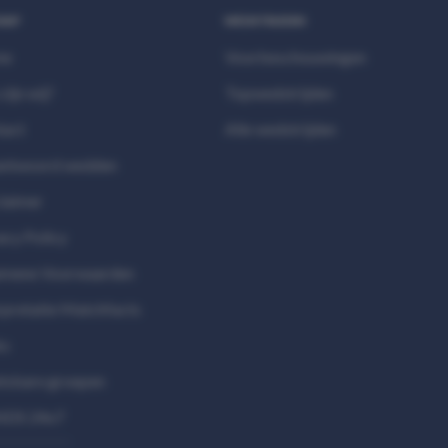
MAP
WEDSTRIJDEN
me
Voorbeschouwingen
zijn wij?
Topwedstrijden
tact
Alle wedstrijden
antwoord wedden
laimer
acy Policy
emene Voorwaarden
rpretatie Matchfacts
ks
tsbare groepen
DS 24x7