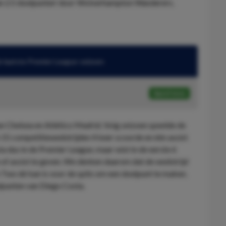
n 2.5 doelpunten’ door Wolverhampton Wanderers.
jn laatste Premier League-seizoen
Speel mee
n Chelsea en Atlético Madrid. Voig seizoen speelde de
 15 competitiewedstrijden 4 keer scoorde en één assist
ta dus in de Premier League, maar wist in de eerste 6
of assist te geven. We denken daarom dat de wedstrijd
Two dé kan is voor de spits om een doelpunt te maken.
elpunten van Diego Costa.