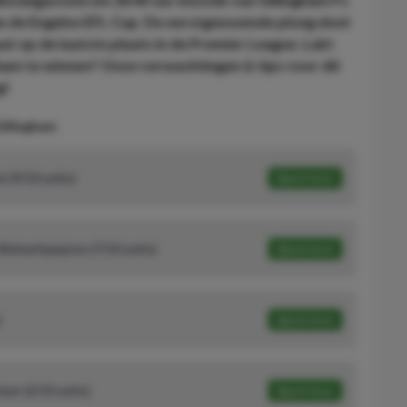
van de Engelse EFL Cup. De eerstgenoemde ploeg doet
aat op de laatste plaats in de Premier League. Lukt
gham te winnen? Onze verwachtingen & tips voor dit
g!
illingham
 (9/10 units)
Speel mee
Wolverhampton (7/10 units)
Speel mee
)
Speel mee
eer (2/10 units)
Speel mee