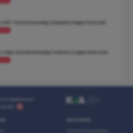
WING
vs NEC: Voorbeschouwing Champions League Voorronde
WING
 vs Ajax: Voorbeschouwing Conference League Voorronde
WING
kost gokken jou?
op tijd.
MAP
WEDSTRIJDEN
me
Voorbeschouwingen