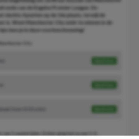
eelronde van de Engelse Premier League. De
t slechts 4 punten op de 16e plaats, terwijl de
er is. Weet Manchester City wéér te winnen in de
ips lees je in deze voorbeschouwing!
anchester City
ts)
Speel mee
s)
Speel mee
maal 2 keer (5/10 units)
Speel mee
 van 5 wedstrijden. Echter ging het na een 5-0