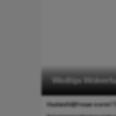
Wedtips Wolverh
Haaland blijft maar scoren! T
Wolverhampton Wanderers krijgt z