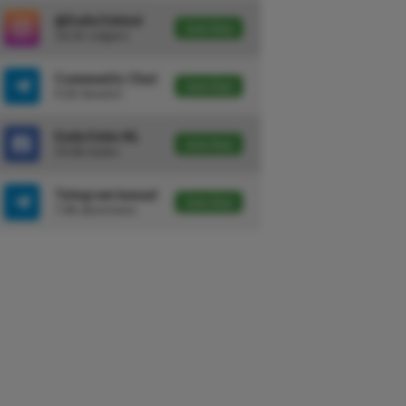
@DailyOddsnl
Join hier
16.1k
volgers
Community Chat
Join hier
4.2k
fanatici
DailyOdds NL
Join hier
20.6k
leden
Telegram kanaal
Join hier
7.6k
abonnees