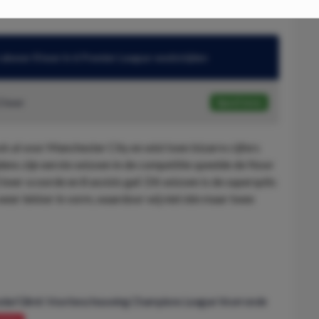
n alweer 8 keer in 6 Premier League-wedstrijden
2 keer
Speel mee
k al voor Manchester City en wist toen bizarre cijfers
jdens zijn eerste seizoen in de competitie speelde de Noor
 keer scoorde en 8 assists gaf. Dit seizoen is de superspits
weer lekker in vorm, waardoor wij niet één maar twee
odø/Glimt: Voorbeschouwing Champions League Voorronde