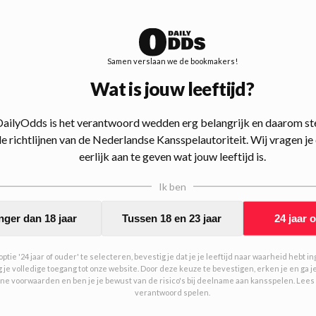
 Er werd eerst met 3-2 van Crystal Palace verloren, toen
iverpool. In de uitwedstrijd tegen promovendus Luton
rdagmiddag slechts één punt te pakken, waarna het zeer
oor. Wolverhampton presteert dramatisch en wij
Geen resultaten
Samen verslaan we de bookmakers!
e ploeg van Pep Guardiola.
Wat is jouw leeftijd?
tste 5 wedstrijden
ailyOdds is het verantwoord wedden erg belangrijk en daarom st
e richtlijnen van de Nederlandse Kansspelautoriteit. Wij vragen 
eerlijk aan te geven wat jouw leeftijd is.
Speel mee
Geen resultaten
Ik ben
r. Na een 5-1 overwinning op Fulham wist de ploeg van
nger dan 18 jaar
Tussen 18 en 23 jaar
24 jaar 
van West Ham United te winnen. Er volgde een 3-1
 de Champions League, toen met 2-0 van Nottingham
fgesloten met een nederlaag tegen Newcastle United in
ptie '24 jaar of ouder' te selecteren, bevestig je dat je je leeftijd naar waarheid hebt 
g je volledige toegang tot onze website. Door deze keuze te bevestigen, erken je en ga 
Geen resultaten
wel met een B-elftal. Wij verwachten dat Manchester City
e voorwaarden en ben je je bewust van de risico's bij deelname aan kansspelen. Lees
etten in op een overwinning.
verantwoord spelen.