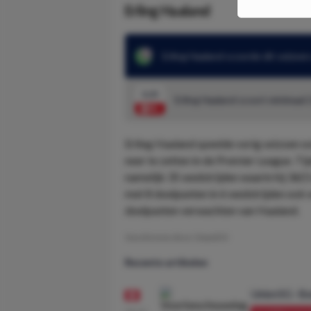
Erling Haaland
Erling Haaland scoorde dit seizoe
3.25
Erling Haaland scoort minimaal 
Erling Haaland speelde vorig seizoen oo
neer te zetten in de Premier League. Ti
namelijk 35 wedstrijden waarin hij 36(!)
met 8 doelpunten in 6 wedstrijden ook 
doelpunten verwachten van Haaland.
Geschreven door:
DaanDO
Recente artikelen
Union SG - B