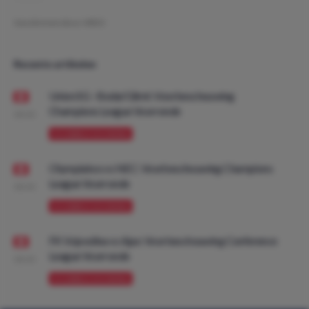
Geschreven door:
MDO
Recente artikelen
Union SG - Bodø/Glimt: Voorbeschouwing
Champions League Voorronde
08:00
VOORBESCHOUWING
Olympiakos vs NEC: Voorbeschouwing Champions
League Voorronde
08:00
VOORBESCHOUWING
FK Vojvodina vs Ajax: Voorbeschouwing Conference
League Voorronde
08:00
VOORBESCHOUWING