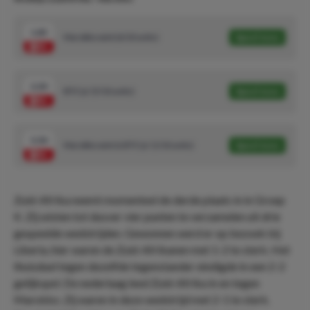
1.85
Marokko wint (6/10 units)
Speel mee
2.20
BTS 'ja' (5/10 units)
Speel mee
5.50
Marokko wint & BTS 'ja' (1/10 units)
Speel mee
Zuid-Afrika neemt momenteel de derde plaats in in Groep
K. Zij wisten tot dusver vier punten te verzamelen uit drie
gespeelde wedstrijden. Gewonnen werd er op bezoek bij
Liberia, hier waren de Zuid-Afrikanen met 1-2 te sterk. Het
thuisduel tegen dezelfde tegenstander eindigde in een 2-2
gelijkspel. De nederlaag leed Zuid-Afrika in en tegen
Marokko. Zij waren in deze wedstrijd met 2-1 te sterk.