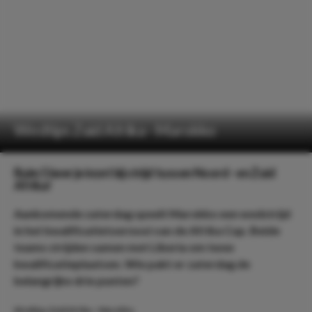
Wedtips Zuid Afrika - Marokko
Ruim 5 keer je inzet bij strijd tussen Noord - en Zuid
Afrika!
Aankomende zaterdag speelt Marokko een wedstrijd
in het kwalificatietoernooi van de Afrika Cup. Beide
teams strijden samen met Liberia om twee
kwalificatieplaatsen. Wie pakt er zaterdag de
belangrijke drie punten?
Wedtips Zuid Afrika - Marokko