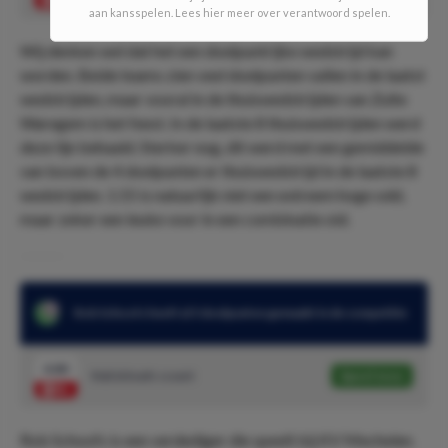
aan kansspelen. Lees hier meer over verantwoord spelen.
Wij denken wel dat het een doelpuntrijke wedstrijd kan
worden. Beide teams zien veel doelpunten vallen in de laatst
wedstrijden, maar vooral in de thuiswedstrijden van Zulte
Waregem is het feest. In de laatste 8 thuiswedstrijden werd
deze lijn behaald. Sterker nog, dit werd met een gemiddelde
van boven de 4 doelpunten er thuiswedstrijd in de laatste 8
wedstrijden. 1.55 is natuurlijk niet een extreem hoge odd,
maar zeker een leuke voor in een combinatie oid.
Rob Schoofs heeft al 5 doelpunten gemaakt in de competitie
4.80
Rob Schoofs scoort
Speel mee
Rob Schoofs is een verdediger die speelt bij KV Mechelen.