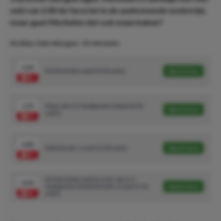
odd van 2.00 de favoriet in de aankomende wedstrijd,
maar gaat Mechelen dat ook waarmaken?
Wedtips: Zulte Waregem - KV Mechelen
2.20
KV Mechelen wint (5/10 units)
Speel mee
1.55
Meer dan 2,5 doelpunten totaal (6/10
Speel mee
units)
4.80
Rob Schoofs scoort (1/10 units)
Speel mee
KV Mechelen wint & meer dan 2,5
8.50
doelpunten & Rob Schoofs scoort (1/10
Speel mee
units)