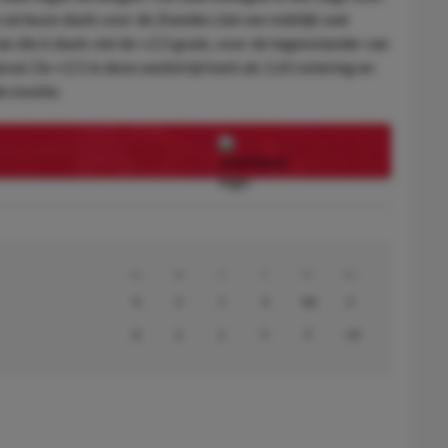
e serieuze duels voor de Zweden zien we redelijk wat
an die 6 duels viel de +2.5 goals, voor de tegenstander van
eval. De +2.5 in deze wedstrijd kent als 1.65 notering en
de moeite.
Gs
W
G
V
Pt
Ds
8
3
1
4
10
2
8
2
1
5
7
-10