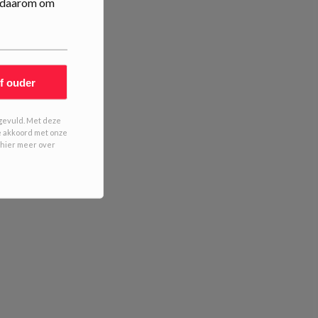
je daarom om
of ouder
ingevuld. Met deze
je akkoord met onze
 hier meer over