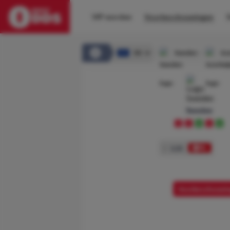
VIP worden
Voorbeschouwingen
S
EK
Sweden
-
Aze
Sweden
L
L
W
L
W
1
1.21
Voorbeschouwi