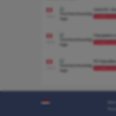
Union SG - B
08:00
VOORBESCHOU
Olympiakos 
08:00
VOORBESCHOU
FK Vojvodina
08:00
VOORBESCHOU
Wat 
Stop 