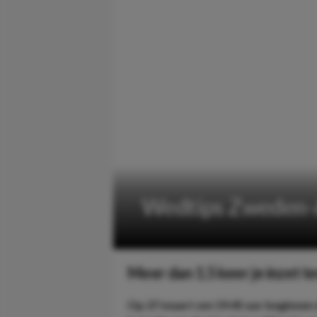
Wedtips Zweden-
Meer dan 1.5 keer je inzet t
Op 27 maart om 19:45 uur beginnen 