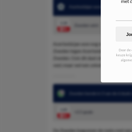
met d
Azerbeidzjan won nog nooit van 
1.14
Zweden wint
Artikelen
Jo
Azerbeidzjan won nog nooit van Zweden
Door de o
Zweden tegen Azerbeidzjan werd op 7 
keuze krij
Zweden. Ook dit duel zien we ze gewoon 
algemen
veel, maar wel een zekerheidje lijkt ons.
Zweden kende in 3 van de 6 duels 
1.65
+2.5 goals
De Zweden begonnen de reeks met een d