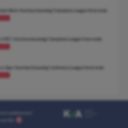
odø/Glimt: Voorbeschouwing Champions League Voorronde
WING
vs NEC: Voorbeschouwing Champions League Voorronde
WING
 vs Ajax: Voorbeschouwing Conference League Voorronde
WING
kost gokken jou?
op tijd.