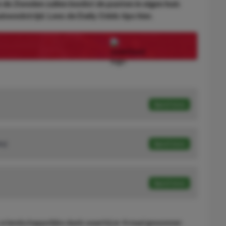
n de Zweden zullen beslist de punten in eigen huis
iswedstrijd. Lees de Daily Odds tips hier.
Speel mee
ts)
Speel mee
Speel mee
riendschappelijke duels waarbij er 4 maal gewonnen