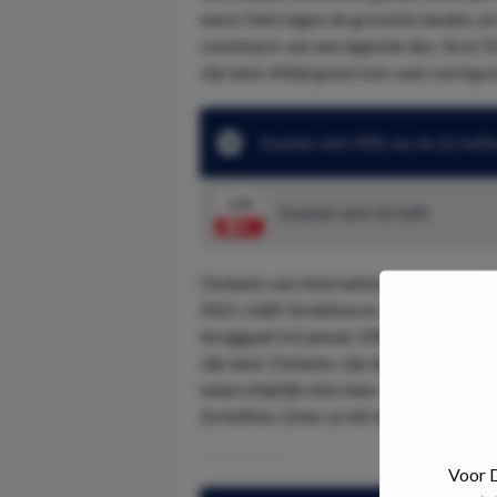
werd. Niet tegen de grootste landen, en 
comeback van een legende dus: Ibra! D
zijn land. Altijd goed voor wat roering
Zweden wint 40% van de 2e helft
1.40
Zweden wint 2e helft
Ondanks een internationale onderbreki
Competities
2021, blijft Ibrahimovic de Zweedse topsc
teruggaat tot januari 2001, zit weer in 
zijn land. Ondanks zijn leeftijd heeft de
waarschijnlijk niet meer spelen. Eentj
2e helften. Doen ze dit nu ook dan is de
Clubs
Voor D