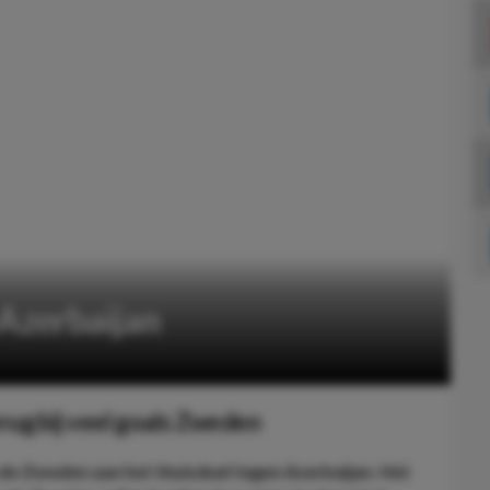
Azerbaijan
erug bij veel goals Zweden
de Zweden aan het thuisduel tegen Azerbaijan. Het