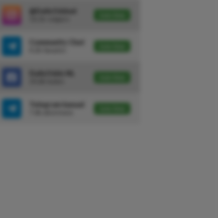
@DailyOddsnl
Join hier
16.1k
volgers
Community Chat
Join hier
4.2k
fanatici
DailyOdds NL
Join hier
20.6k
leden
Telegram kanaal
Join hier
7.6k
abonnees