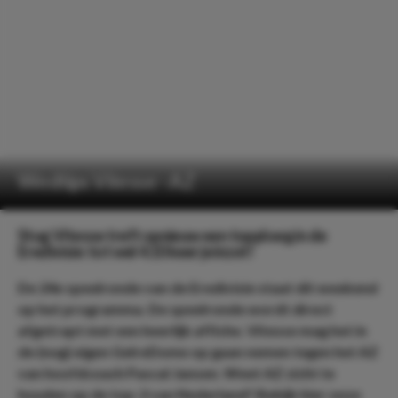
Wedtips Vitesse - AZ
Stug Vitesse treft opnieuw een topploeg in de
Eredivisie: tot wel 4.10 keer je inzet!
De 24e speelronde van de Eredivisie staat dit weekend
op het programma. De speelronde wordt direct
afgetrapt met een heerlijk affiche. Vitesse mag het in
de (nog) eigen GelreDome op gaan nemen tegen het AZ
van hoofdcoach Pascal Jansen. Weet AZ zicht te
houden op de top-2 van Nederland? Bekijk hier onze