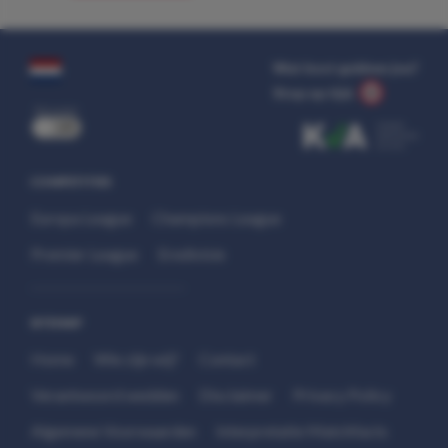
Wat kost gokken jou?
Stop op tijd.
uit
COMPETITIES
Europa League
Champions League
Premier League
Eredivisie
SITEMAP
Home
Wie zijn wij?
Contact
Verantwoord wedden
Disclaimer
Privacy Policy
Algemene Voorwaarden
Interpretatie Matchfacts