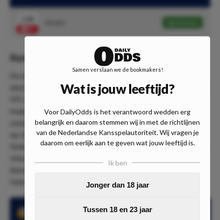
2.08
AZ wint
Speel mee
Komst Cocu doet Vitesse goed
Samen verslaan we de bookmakers!
De oud-speler van onder meer PSV & FC Barcelona nam
Wat is jouw leeftijd?
eind september het stokje over van Thomas Letsch die naar
VFL Bochum vertrok. Philip Cocu wist het team de laatste
maanden aardig op de rit te krijgen. Na 4 wedstrijden
Voor DailyOdds is het verantwoord wedden erg
belangrijk en daarom stemmen wij in met de richtlijnen
zonder nederlaag verloor Vitesse de laatste 2 wedstrijden
van de Nederlandse Kansspelautoriteit. Wij vragen je
op rij. Na een 2-0 nederlaag op bezoek bij concurrent FC
daarom om eerlijk aan te geven wat jouw leeftijd is.
Volendam bleef ook een stunt uit tegen titelkandidaat Ajax.
Vitesse kwam nog aardig dicht bij een stunt, maar de
Ik ben
Amsterdammers wonnen uiteindelijk met 1-2 in het
GelreDome.
Jonger dan 18 jaar
Tussen 18 en 23 jaar
AZ hield het doel niet schoon in 7 van de laatste 8 wedstrijden