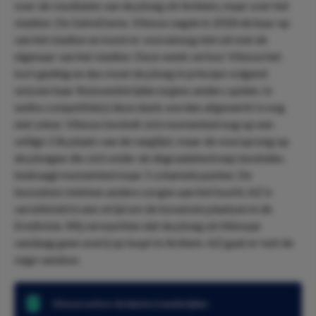
over de resultaten van de ploeg uit Arnhem, maar over het
stadion: De GelreDome. Vitesse zegde in 2018 de huur op
van het stadion en komt er vooralsnog niet uit met de
eigenaar van het stadion. Deze week verloor Vitesse het
kort geding en dus moet de ploeg in principe volgend
seizoen haar thuiswedstrijden ergens anders spelen. In
welke competitie(s) deze duels worden afgewerkt is nog
niet zeker. Vitesse bevindt zich momenteel nog op een
veilige 13e plaats van de ranglijst, maar de voorsprong op
de ploegen die zich onder de degradatiestreep bevinden,
bedraagt momenteel maar 5 schamele punten. De
bezoekers hebben andere zorgen aan het hoofd. AZ is
verwikkeld in een strijd om de bovenste plaatsen in de
Eredivisie. Wij verwachten dat de ploeg uit Alkmaar
vandaag geen averij op loopt in Arnhem. AZ gaat er met de
zege vandoor.
Vitesse verloor de laatste 2 wedstrijden