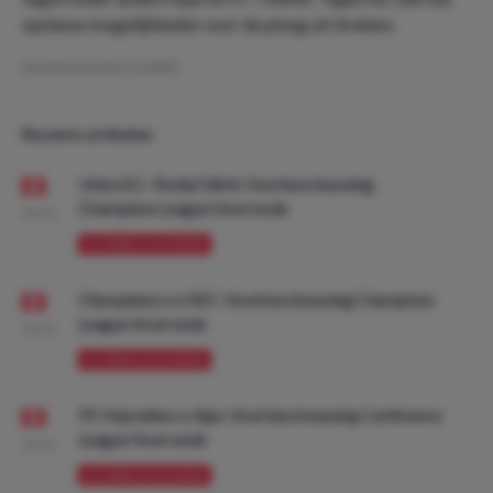
opnieuw mogelijkheden voor de ploeg uit Arnhem.
Geschreven door:
LeviDO
Recente artikelen
Union SG - Bodø/Glimt: Voorbeschouwing
Champions League Voorronde
08:00
VOORBESCHOUWING
Olympiakos vs NEC: Voorbeschouwing Champions
League Voorronde
08:00
VOORBESCHOUWING
FK Vojvodina vs Ajax: Voorbeschouwing Conference
League Voorronde
08:00
VOORBESCHOUWING