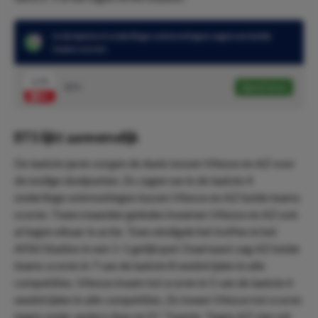
In de laatste 4 onderlinge ontmoetingen zagen we beide
teams scoren
1.71
BTS
Speel mee
BTS lijkt aannemelijk
De laatste jaren zorgen de duels tussen Vitesse en AZ voor
de nodige doelpunten. Zo zagen we in de laatste 4
onderlinge ontmoetingen tussen Vitesse en AZ beide teams
scoren. Twee maanden geleden kwamen Vitesse en AZ ook
al tegen elkaar in actie. Toen eindigde het treffen in het
AFAS Stadion in een 1-1 gelijkspel. Daarnaast zag AZ beide
teams scoren in 7 van de laatste 8 wedstrijden in alle
competities. Vitesse kwam tot scoren in 5 van de laatste 6
wedstrijden in alle competities. Zo kwam Vitesse tot scoren
tegen onder andere Ajax en FC Twente. Tegen AZ zien wij