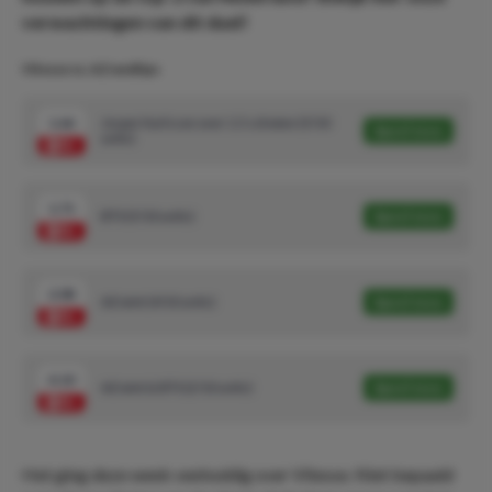
verwachtingen van dit duel!
Vitesse vs. AZ wedtips
1.66
Jesper Karlsson over 1.5 schoten (5/10
Speel mee
units)
1.71
BTS (5/10 units)
Speel mee
2.08
AZ wint (4/10 units)
Speel mee
4.10
AZ wint & BTS (2/10 units)
Speel mee
Het ging deze week veelvuldig over Vitesse. Niet bepaald