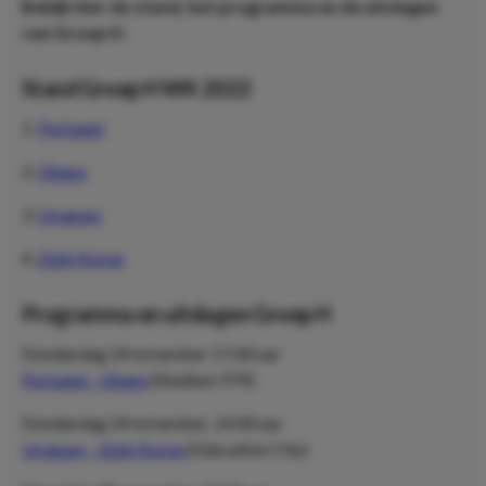
Bekijk hier de stand, het programma en de uitslagen
van Groep H.
Stand Groep H WK 2022
1.
Portugal
2.
Ghana
3.
Uruguay
4.
Zuid-Korea
Programma en uitslagen Groep H
Donderdag 24 november 17.00 uur
Portugal - Ghana
(Stadium 974)
Donderdag 24 november, 14.00 uur
Uruguay - Zuid-Korea
(Education City)