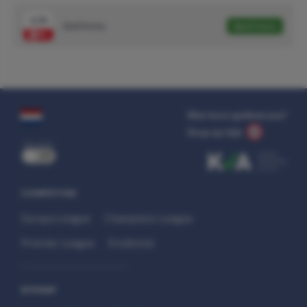
3.70
Zuid-Korea
Speel mee
Wat kost gokken jou?
Stop op tijd.
uit
COMPETITIES
Europa League
Champions League
Premier League
Eredivisie
SITEMAP