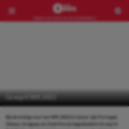
Samen verslaan we de bookmakers
Competities
Geen resultaten
Clubs
Geen resultaten
Artikelen
Geen resultaten
Groep H WK 2022
Bij de loting voor het WK 2022 in Qatar zijn Portugal,
Ghana, Uruguay en Zuid-Korea ingedeeld in Groep H.