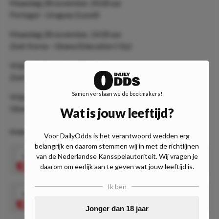
Maandag 28 november, 20.00 uur
Portugal - Uruguay (Lusail)
Maandag 28 november, 14.00 uur
Zuid-Korea - Ghana (Education City)
Vrijdag 2 december, 16.00 uur
Zuid-Korea - Portugal (Education City)
Samen verslaan we de bookmakers!
Vrijdag 2 december, 16.00 uur
Ghana - Uruguay (Al Janoub)
Wat is jouw leeftijd?
Eindpositie groep
Voor DailyOdds is het verantwoord wedden erg
belangrijk en daarom stemmen wij in met de richtlijnen
van de Nederlandse Kansspelautoriteit. Wij vragen je
1.60
Portugal groepswinnaar
Speel mee
daarom om eerlijk aan te geven wat jouw leeftijd is.
Ik ben
3.10
Uruguay groepswinnaar
Speel mee
Jonger dan 18 jaar