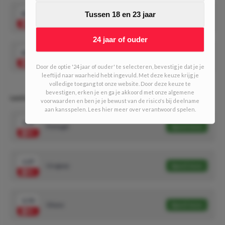
14.00
Tussen 18 en 23 jaar
Ghana groepswinnaar
Speel mee
24 jaar of ouder
14.00
Zuid-Korea groepswinnaar
Speel mee
Door de optie '24 jaar of ouder' te selecteren, bevestig je dat je je
leeftijd naar waarheid hebt ingevuld. Met deze keuze krijg je
volledige toegang tot onze website. Door deze keuze te
bevestigen, erken je en ga je akkoord met onze algemene
Land eindigt bij top 2
voorwaarden en ben je je bewust van de risico's bij deelname
aan kansspelen. Lees hier meer over verantwoord spelen.
1.13
Portugal
Speel mee
1.37
Uruguay
Speel mee
3.70
Ghana
Speel mee