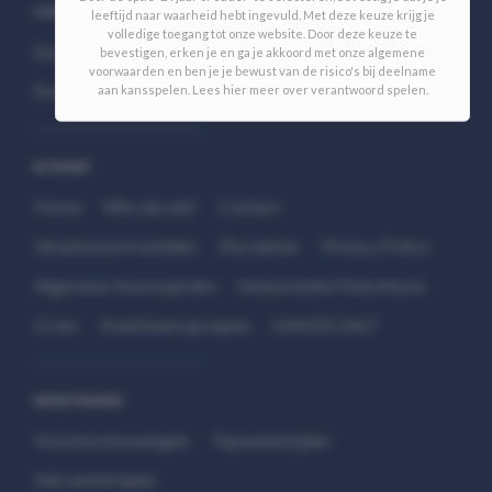
COMPETITIES
leeftijd naar waarheid hebt ingevuld. Met deze keuze krijg je
volledige toegang tot onze website. Door deze keuze te
Europa League
Champions League
bevestigen, erken je en ga je akkoord met onze algemene
voorwaarden en ben je je bewust van de risico's bij deelname
Premier League
Eredivisie
aan kansspelen. Lees hier meer over verantwoord spelen.
SITEMAP
Home
Wie zijn wij?
Contact
Verantwoord wedden
Disclaimer
Privacy Policy
Algemene Voorwaarden
Interpretatie Matchfacts
Cruks
Kwetsbare groepen
HANDS 24x7
WEDSTRIJDEN
Voorbeschouwingen
Topwedstrijden
Alle wedstrijden