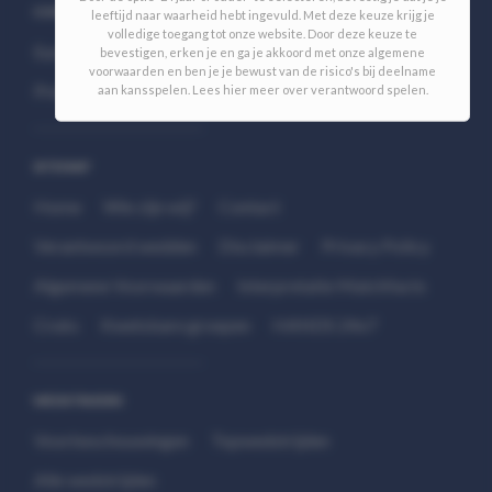
COMPETITIES
leeftijd naar waarheid hebt ingevuld. Met deze keuze krijg je
volledige toegang tot onze website. Door deze keuze te
Europa League
Champions League
bevestigen, erken je en ga je akkoord met onze algemene
voorwaarden en ben je je bewust van de risico's bij deelname
Premier League
Eredivisie
aan kansspelen. Lees hier meer over verantwoord spelen.
SITEMAP
Home
Wie zijn wij?
Contact
Verantwoord wedden
Disclaimer
Privacy Policy
Algemene Voorwaarden
Interpretatie Matchfacts
Cruks
Kwetsbare groepen
HANDS 24x7
WEDSTRIJDEN
Voorbeschouwingen
Topwedstrijden
Alle wedstrijden