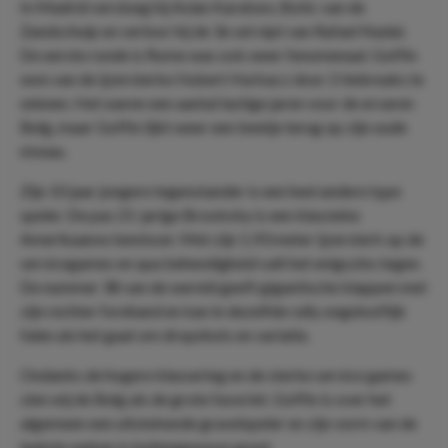
In Madrid versloeg hij Aslan Karatsev, Botic van de
Zandschulp en verloor hij de 3e set nipt van Rafael Nadal.
De eerste ronde is Rome was ook weer fenomenaal. Goffin
won van de ijzersterke Hubert Hurkacz door 2 tiebreaks te
winnen. Het waren een aantal lastige jaren voor de ervaren
Belg, maar Goffin lijkt weer een beetje terug op zijn oude
niveau.
Zijn 10 jaar jongere tegenstander is een heel andere type
speler. De pas 21-jarige Brooksby is een klassieke
Amerikaanse tennisser. Met zijn 1,93 meter ijzersterk op de
servicegames en qua behendigheid valt het enigszins tegen.
De nummer 38 van de wereld geeft gigantische klappen met
zijn rechter forehand en kan in dezelfde rally ongelooflijk
falen als het gaat om dropshots en variatie.
Ondanks de hogere klassering en de sterke service games
zien wij de Belg als de grote favoriet. Goffin is over het
algemeen een uitstekende gravelspeler en zijn vorm van de
laatste weken is buitengewoon goed.