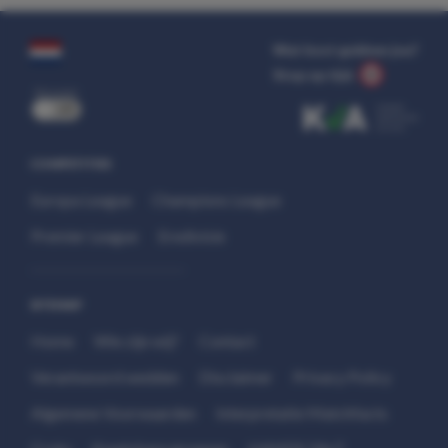
Wat kost gokken jou?
Stop op tijd.
uit
COMPETITIES
Europa League
Champions League
Premier League
Eredivisie
SITEMAP
Home
Wie zijn wij?
Contact
Verantwoord wedden
Disclaimer
Privacy Policy
Algemene Voorwaarden
Interpretatie Matchfacts