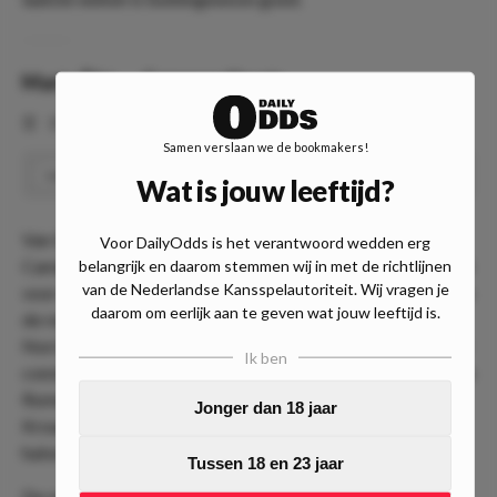
-
Cameron Norrie
Marin Čilić
⏰
17:00
📍
Rome
Samen verslaan we de bookmakers!
+1.5 Set Handicap: Marin Čilić
Speel
1.61
Wat is jouw leeftijd?
Van Goffin - Brooksby gaan we door naar Marin Čilić -
Voor DailyOdds is het verantwoord wedden erg
Cameron Norrie. Volgens de bookmakers is de Brit favoriet
belangrijk en daarom stemmen wij in met de richtlijnen
van de Nederlandse Kansspelautoriteit. Wij vragen je
voor de zege. Kijkend naar de ATP Ranking (23 tegen 11) en
daarom om eerlijk aan te geven wat jouw leeftijd is.
de resultaten van de laatste jaren is dat ook niet zo gek.
Norrie presteerde de laatste 2 jaar een stuk beter en vooral
Ik ben
constanter dan Čilić. Dat wil echter niet zeggen dat hij hier in
Rome ook de grote favoriet is. Sterker nog, wij zien de
Jonger dan 18 jaar
Kroaat als een van de (mogelijke) verrassingen voor een
halve finale.
Tussen 18 en 23 jaar
De oud-winnaar van de US Open beschikt nog altijd over