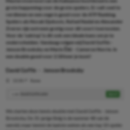
Masterstoernooi van de Italiaanse hoofdstad is een
grote happening voor de grote spelers. Er valt veel te
verdienen en een zege is goed voor de ATP Ranking.
Spelers als Novak Djokovic, Rafael Nadal en Alexander
Zverev zijn extreem gretig voor dit soort toernooien.
Voor de ‘subtop’ is dit ook een ideale kans om je te
onderscheiden. Vandaag volgen wij David Goffin -
Jenson Brooksby en Marin Čilić - Cameron Norrie. In
een double goed voor 2.18 keer je inzet!
David Goffin
-
Jenson Brooksby
⏰
13:30
📍
Rome
David Goffin wint
Speel
1.36
We starten deze tennis double met David Goffin - Jenson
Brooksby. De 31-jarige Belg is de nummer 48 van de
wereld, maar tennist de laatste weken als een top 10-speler.