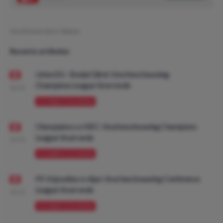
Geschreven door:
Marius
Recente artikelen
Union SG - Bodø/Glimt: Voorbeschouwing
Champions League Voorronde
08:00
VOORBESCHOUWING
Olympiakos vs NEC: Voorbeschouwing Champions
League Voorronde
08:00
VOORBESCHOUWING
FK Vojvodina vs Ajax: Voorbeschouwing Conference
League Voorronde
08:00
VOORBESCHOUWING