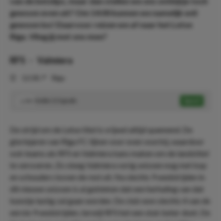
van de betslips, maar dan stellen we ons ontbijtje toch
gewoon even uit? Om 14:00 kunnen we namelijk wél
gewoon los! Daarvoor reizen we af naar het Letse
Riga. Vlieg jij met ons mee?
RFS
-
Valmiera
⏰
12:00
📍
Riga
Under 2.5 goals
Speel
1.90
De strijd om de Letse titel is vrijwel altijd spannend. De
gloriejaren van Riga FC lijken voor even voorbij, waardoor
ook teams als RFS en Valmiera kans maken om de landstitel
te veroveren. Zo steeg Valmiera vorig seizoen nog met kop
en schouders boven de rest uit. Na slechts 9 wedstrijden in
dit nieuwe seizoen is al gebleken dat een herhaling van dat
kunstje lastig zal gaan worden. De club won slechts 4 van de
eerste 9 wedstrijden, terwijl RFS het een stuk beter doet. De