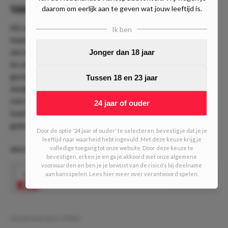
Value
daarom om eerlijk aan te geven wat jouw leeftijd is.
Als we kijken naar de doelpunten dit seizoen van beide
Ik ben
teams dan is de notering nog krankzinniger. RFS kreeg in de
eerste 9 speelronden dit seizoen slechts 2 tegendoelpunten
Jonger dan 18 jaar
en zag gemiddeld 1,66 treffers per wedstrijd. Valmiera
gooide daar nog wel een schepje bovenop met 2,33
Tussen 18 en 23 jaar
doelpunten per wedstrijd, maar dat heeft vooral te maken
met de 4-3 en 4-0 zeges op de laagvliegers die een rode
24 jaar of ouder
kaart pakten. Wij verwachten een kleine zege voor RFS en
gaan voor de under-line.
Door de optie '24 jaar of ouder' te selecteren, bevestig je dat je je
leeftijd naar waarheid hebt ingevuld. Met deze keuze krijg je
volledige toegang tot onze website. Door deze keuze te
WEDTIPS - BET & Breakfast #366 (2/10 units)
bevestigen, erken je en ga je akkoord met onze algemene
voorwaarden en ben je je bewust van de risico's bij deelname
aan kansspelen. Lees hier meer over verantwoord spelen.
1.90
Under 2.5 goals
Speel mee
Geschreven door:
VPDO