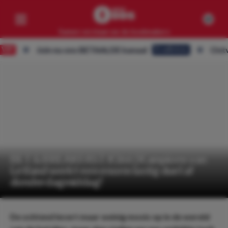
Samen verslaan we de bookmakers
Join nu ons BETAALDE kanaal
Ontvang A
Eredivisie
Competities
Geen resultaten
Clubs
Geen resultaten
Artikelen
Geen resultaten
BET & BREAKFAST #366 | Kampioen van
Letland werkt een enorm lastig duel af
donderdagmiddag!
De ochtend levert maar weinig moois op in de wereld