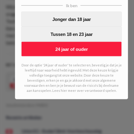
Ik ben
Wij denken dat het een hele hoge quotering is. Natuurlijk
vragen wij ook veel, want 3 doelpunten is namelijk niet niks.
Jonger dan 18 jaar
Toch zal dat tegen FC Utrecht zeker mogelijk moeten zijn.
Een quotering van bijna 4 (!) kunnen wij jullie niet ontnemen.
Tussen 18 en 23 jaar
Het is te hopen dat we wakker mogen worden met groene
bets!
24 jaar of ouder
BET & BREAKFAST #586! (2/10 units)
Door de optie '24 jaar of ouder' te selecteren, bevestig je dat je je
leeftijd naar waarheid hebt ingevuld. Met deze keuze krijg je
volledige toegang tot onze website. Door deze keuze te
3.95
Go Ahead Eagles meer dan 2,5
bevestigen, erken je en ga je akkoord met onze algemene
Speel mee
doelpunten
voorwaarden en ben je je bewust van de risico's bij deelname
aan kansspelen. Lees hier meer over verantwoord spelen.
Geschreven door:
PMDO
Recente artikelen
Union SG - Bodø/Glimt: Voorbeschouwing