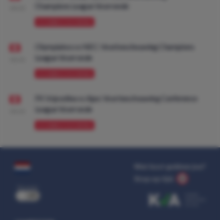
Champions League Voorronde
08:00
VOORBESCHOUWING
Olympiakos vs NEC: Voorbeschouwing Champions
League Voorronde
08:00
VOORBESCHOUWING
FK Vojvodina vs Ajax: Voorbeschouwing Conference
League Voorronde
08:00
VOORBESCHOUWING
Wat kost gokken jou?
Stop op tijd.
uit