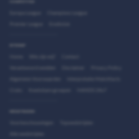
COMPETITIES
Europa League
Champions League
Premier League
Eredivisie
SITEMAP
Home
Wie zijn wij?
Contact
Verantwoord wedden
Disclaimer
Privacy Policy
Algemene Voorwaarden
Interpretatie Matchfacts
Cruks
Kwetsbare groepen
HANDS 24x7
WEDSTRIJDEN
Voorbeschouwingen
Topwedstrijden
Alle wedstrijden