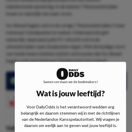
bijbehorende quotering. In de laatste 7 thuiswedstrijden
kwam er namelijk iets naar voren.
Go Ahead Eagles wist in de vorige 7 thuiswedstrijden 5 keer
minimaal 3 doelpunten te maken. Helemaal niet gek
natuurlijk, daarnaast pakt FC Utrecht ook in de
uitwedstrijden vaak doelpunten tegen. Met de huidige vorm
van beide teams hebben wij het vertrouwen dat Go Ahead
Eagles echt wel minimaal 3 doelpunten kan maken!
Go Ahead Eagles zag minimaal 3 doelpunten in 5 van de laatste
Samen verslaan we de bookmakers!
7 thuiswedstrijden
Wat is jouw leeftijd?
3.95
Go Ahead Eagles meer dan 2,5
Speel mee
doelpunten
Voor DailyOdds is het verantwoord wedden erg
belangrijk en daarom stemmen wij in met de richtlijnen
van de Nederlandse Kansspelautoriteit. Wij vragen je
daarom om eerlijk aan te geven wat jouw leeftijd is.
Value