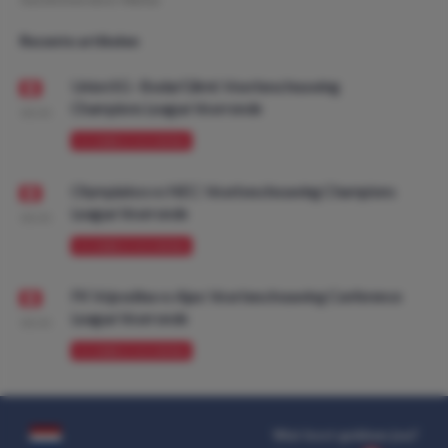
Recente artikelen
Union SG - Bodø/Glimt: Voorbeschouwing
Champions League Voorronde
08:00
VOORBESCHOUWING
Olympiakos vs NEC: Voorbeschouwing Champions
League Voorronde
08:00
VOORBESCHOUWING
FK Vojvodina vs Ajax: Voorbeschouwing Conference
League Voorronde
08:00
VOORBESCHOUWING
Wat kost gokken jou?