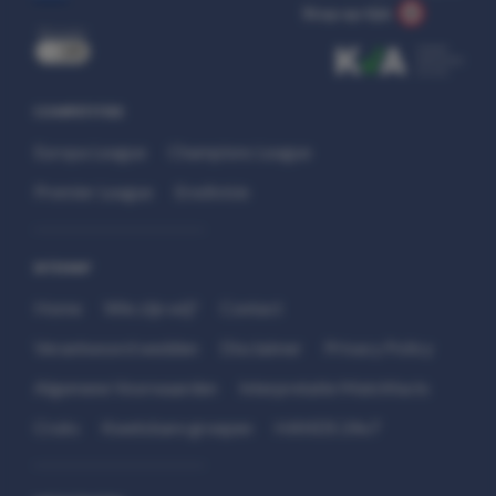
Stop op tijd.
uit
COMPETITIES
Europa League
Champions League
Premier League
Eredivisie
SITEMAP
Home
Wie zijn wij?
Contact
Verantwoord wedden
Disclaimer
Privacy Policy
Algemene Voorwaarden
Interpretatie Matchfacts
Cruks
Kwetsbare groepen
HANDS 24x7