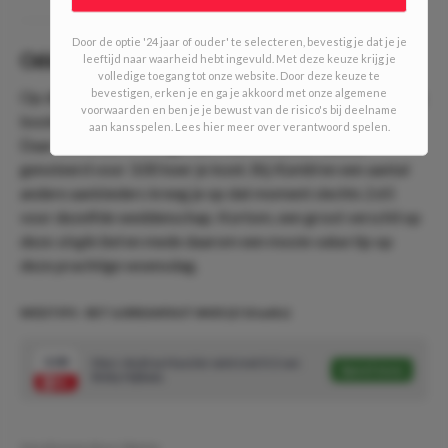
Door de optie '24 jaar of ouder' te selecteren, bevestig je dat je je
Odds
leeftijd naar waarheid hebt ingevuld. Met deze keuze krijg je
volledige toegang tot onze website. Door deze keuze te
bevestigen, erken je en ga je akkoord met onze algemene
Op dinsdag 13 juni om 14:28 uur was deze weddenschap bij
voorwaarden en ben je je bewust van de risico's bij deelname
bookmaker bet365 met afstand het meest interessant.
aan kansspelen. Lees hier meer over verantwoord spelen.
Daar stond een 0-2 zege van Marc-Andrea Huesler
genoteerd voor 3.00 keer je inzet. Bij
Kambi
en een aantal
andere aanbieders kreeg je op dat moment slechts 2.65
voor dezelfde weddenschap. Kortom, een groot verschil op
deze
single bet
en mede daarom een mooie value tip op
deze prachtige woensdag.
WEDTIPS - BET & BREAKFAST #405 (2/10 units)
3.00
Marc-Andrea Huesler wint met 0-2 van
Speel mee
Rinky Hijikata
Geschreven door:
Marius