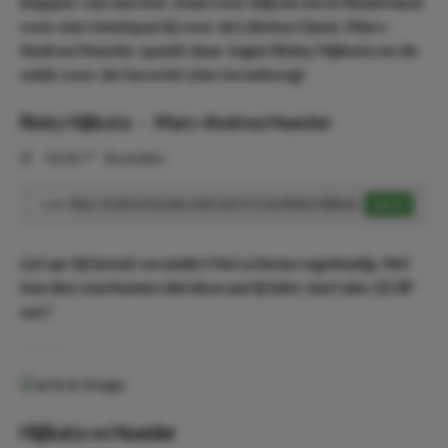
klapper van een bet. Daarvoor blijven we in Nederland
voor een tennispartij voor de Libéma Open. Marc-
Andrea Huesler speelt daar tegen Rinky Hijikata en de
odds voor de favoriet zien torenhoog!
Rinky Hijikata
-
Marc-Andrea Huesler
⏰
10:30
📍
Rosmalen
Marc-Andrea Huesler wint met 0-2 van Rinky Hijikata
Speel
3.00
Let op: bij tennis verandert het schema regelmatig. Het
kan dus voorkomen dat deze partij later start dan 12:30
uur!
Hijikata vs Huesler