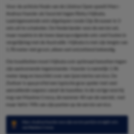
Voor de achtste finale van de Libéma Open speelt Marc-
Andrea Huesler als favoriet tegen Rinky Hijikata.
Laatstgenoemde wist afgelopen ronde Gijs Brouwer in 3
sets uit te schakelen. De Nederlander won de eerste set,
maar maakte in de twee daaropvolgende sets veel fouten in
vergelijking met de Australiër. Hijikata is met zijn lengte van
1,78 meter niet groot, alleen wel ontzettend behendig.
Die kwaliteiten moet Hijikata ook optimaal benutten tegen
zijn aankomende tegenstander. Huesler is namelijk 1,96
meter lang en beschikt over een ijzersterke service. De
Zwitser is qua profiel een typische gras speler met veel
aanvallende wapens vanaf de baseline. In de vorige won hij
nog van Maxime Cressy, de nummer 40 van de wereld, met
maar liefst 74% van zijn punten op de eerste service.
Marc-Andrea Huesler won zijn eerste partij in straight sets
van Maxime Cressy