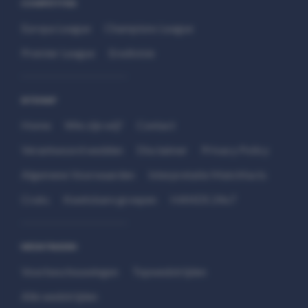
COMPETITIES
Europa League
Champions League
Premier League
Eredivisie
SITEMAP
Home
Wie zijn wij?
Contact
Verantwoord wedden
Disclaimer
Privacy Policy
Algemene Voorwaarden
Interpretatie Matchfacts
Cruks
Kwetsbare groepen
HANDS 24x7
WEDSTRIJDEN
Voorbeschouwingen
Topwedstrijden
Alle wedstrijden