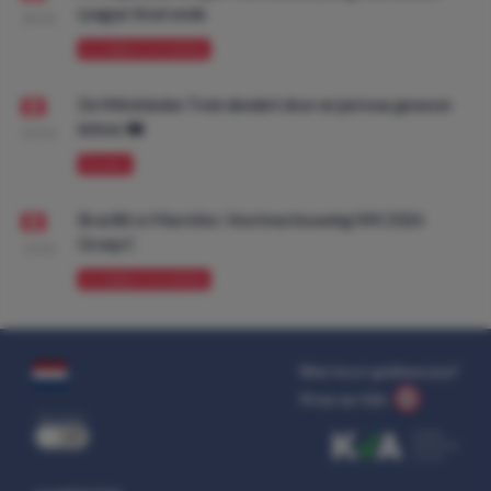
League Voorronde
08:00
VOORBESCHOUWING
De Wimbledon Trein dendert door en juni was gewoon
lekker. 🚂
09:00
PROMO
Brazilië vs Marokko: Voorbeschouwing WK 2026
Groep C
10:00
VOORBESCHOUWING
Wat kost gokken jou?
Stop op tijd.
uit