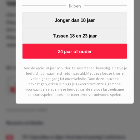
Value
Ik ben
Om de volgende ronde van de AFC Cup te bereiken zal
Jonger dan 18 jaar
Macarthur hoe dan ook moeten winnen. Tegen een team als
DH Cebu FC moet dit ook zeker mogelijk zijn. Eerder won
Tussen 18 en 23 jaar
Macarthur FC al met ruime cijfers en wij verwachten dat dit
vandaag niet anders zal zijn!
24 jaar of ouder
BET & BREAKFAST #590 (3/10 units)
Door de optie '24 jaar of ouder' te selecteren, bevestig je dat je je
leeftijd naar waarheid hebt ingevuld. Met deze keuze krijg je
volledige toegang tot onze website. Door deze keuze te
1.74
bevestigen, erken je en ga je akkoord met onze algemene
Macarthur -3 asian handicap
Speel mee
voorwaarden en ben je je bewust van de risico's bij deelname
aan kansspelen. Lees hier meer over verantwoord spelen.
Geschreven door:
MDO
Recente artikelen
FK Vojvodina vs Ajax: Voorbeschouwing Conference