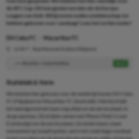
toernooi gespeeld. We hebben het hier namelijk over
de AFC Cup. Dit kan gezien worden als de Europa
League van Azië. Wil jij weten welke weddenschap we
hebben gekozen voor vandaag? Lees het nu hieronder!
DH Cebu FC
-
Macarthur FC
⏰
12:00
📍
Rizal Memorial Stadium (Filipijnen)
Macarthur -3 asian handicap
Speel
1.74
Statistiek & Vorm
We hebben hier gekozen voor de wedstrijd tussen DH Cebu
FC (Filipijnen) en Macarthur FC (Australië). Hierbij strijdt
het laatstgenoemde team nog altijd om de eerste plaats in
de groepsfase. Zij strijden samen met Phnom Penh Crown
(Cambodja) om de eerste plaats. De beide teams staan
momenteel op twaalf punten, wel is het onderlinge resultaat
in het voordeel van de Australische ploeg en zullen zij bij een