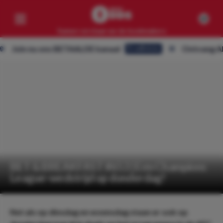
Samen verslaan we de bookmakers
Join nu ons BETAALDE kanaal
Ontvang ALLE t
Eredivisie
Competities
Geen resultaten
Clubs
Geen resultaten
Artikelen
Geen resultaten
BET & BREAKFAST #653 | Een Champions
League-wedstrijd op donderdag!
Net als op dinsdag en woensdag staan er ook op