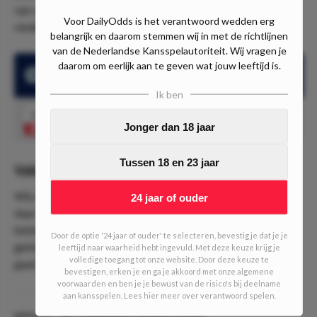
van vandaag wist ook in de vorige 2 edities vaak het net te
Voor DailyOdds is het verantwoord wedden erg
vinden: het won met 2-4 en 4-1.
belangrijk en daarom stemmen wij in met de richtlijnen
van de Nederlandse Kansspelautoriteit. Wij vragen je
daarom om eerlijk aan te geven wat jouw leeftijd is.
Sabah FC scoorde in totaal 8 keer in de laatste 2 ontmoetingen
Ik ben
2.28
Sabah FC Over 2.5 goals
Speel mee
Jonger dan 18 jaar
Tussen 18 en 23 jaar
Value
Wij zien de thuisploeg een topwedstrijd spelen vandaag en
24 jaar of ouder
daar horen veel doelpunten bij. Dat Sabah kan scoren, dat
hebben ze inmiddels wel bewezen. Het is volgens ons geen
Door de optie '24 jaar of ouder' te selecteren, bevestig je dat je je
gekke gedachte dat de nummer 2 van de Super League uit
leeftijd naar waarheid hebt ingevuld. Met deze keuze krijg je
volledige toegang tot onze website. Door deze keuze te
gaat halen vanmiddag!
bevestigen, erken je en ga je akkoord met onze algemene
voorwaarden en ben je je bewust van de risico's bij deelname
aan kansspelen. Lees hier meer over verantwoord spelen.
WEDTIPS - BET & BREAKFAST #318 (2/10 units)