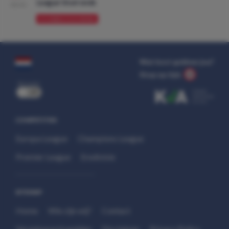
League Voorronde
08:00
VOORBESCHOUWING
Wat kost gokken jou?
Stop op tijd.
uit
COMPETITIES
Europa League
Champions League
Premier League
Eredivisie
SITEMAP
Home
Wie zijn wij?
Contact
Verantwoord wedden
Disclaimer
Privacy Policy