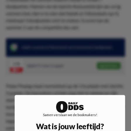
doelpunten. Nemen we de laatste thuiswedstrijd van vorig
seizoen mee, dan is te zien dat Sabah al 3 thuisduels op rij
minimaal 3 doelpunten wist te maken. Scoren kan de
nummer 2 van de competitie dus wel.
Sabah scoorde al 3 thuisduels op rij minimaal 3 doelpunten
2.28
Sabah FC Over 2.5 goals
Speel mee
Pulau Pinang staat momenteel op de 11e plaats met slechts
2 punten. De bezoekers wisten nog niet te winnen en zijn
daar wel hard aan toe. Dat zal tegen Sabah FC een hele
lastige opgave worden. De bezoekers scoorden ook maar 3
keer en kregen er 6 tegen. Van de 8 keer dat Pulau Pinang
Samen verslaan we de bookmakers!
tegen Sabah FC speelde, wist het 2 keer te winnen. 3 keer
Wat is jouw leeftijd?
werd het gelijkspel en 3 keer won Sabah FC. De thuisploeg