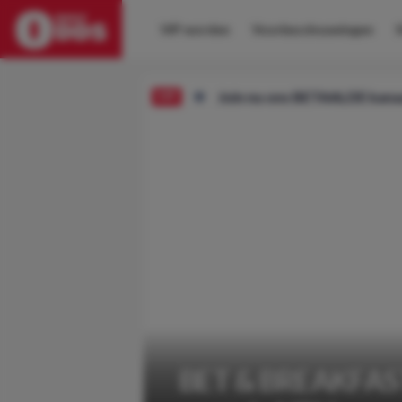
VIP worden
Voorbeschouwingen
S
je telefoon
Join nu ons BETAALDE kanaal
VIP
Eredivi
BET & BREAKFAST 