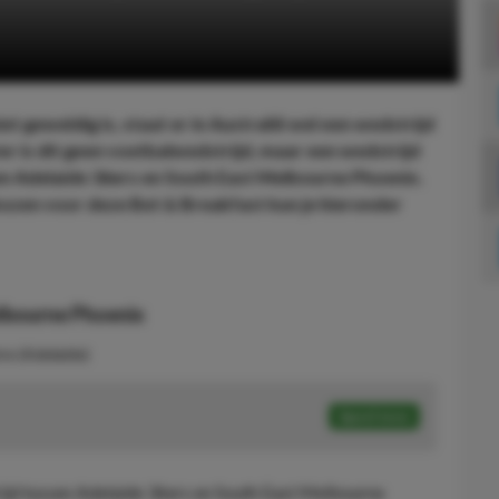
 geweldig is, staat er in Australië wel een wedstrijd
er is dit geen voetbalwedstrijd, maar een wedstrijd
sen Adelaide 36ers en South East Melbourne Phoenix.
zen voor deze Bet & Breakfast kun je hieronder
lbourne Phoenix
re (Adelaide)
Speel mee
ijd tussen Adelaide 36ers en South East Melbourne