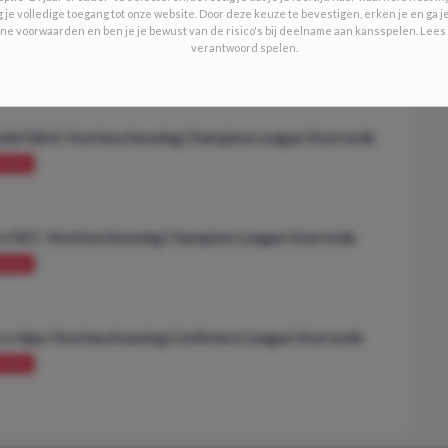
g je volledige toegang tot onze website. Door deze keuze te bevestigen, erken je en ga 
Geen resultaten
e voorwaarden en ben je je bewust van de risico's bij deelname aan kansspelen. Lees
verantwoord spelen.
odø/Glimt: Voorbeschouwing Champions League Voorronde
WING
vs NEC: Voorbeschouwing Champions League Voorronde
WING
 vs Ajax: Voorbeschouwing Conference League Voorronde
WING