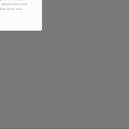
je akkoord met onze
 hier meer over