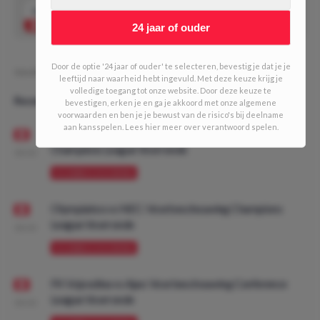
1.85
Sakaryaspor wint
Speel mee
24 jaar of ouder
Door de optie '24 jaar of ouder' te selecteren, bevestig je dat je je
Geschreven door:
MDO
leeftijd naar waarheid hebt ingevuld. Met deze keuze krijg je
volledige toegang tot onze website. Door deze keuze te
Recente artikelen
bevestigen, erken je en ga je akkoord met onze algemene
voorwaarden en ben je je bewust van de risico's bij deelname
aan kansspelen. Lees hier meer over verantwoord spelen.
Union SG - Bodø/Glimt: Voorbeschouwing
Champions League Voorronde
08:00
VOORBESCHOUWING
Olympiakos vs NEC: Voorbeschouwing Champions
League Voorronde
08:00
VOORBESCHOUWING
FK Vojvodina vs Ajax: Voorbeschouwing Conference
League Voorronde
08:00