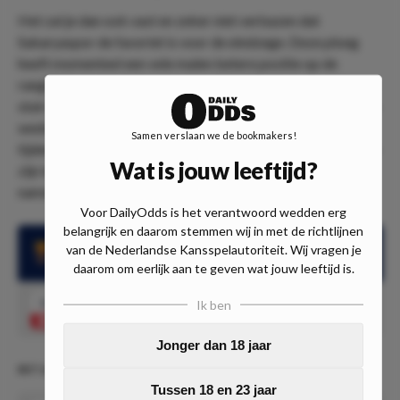
Het zal je dan ook vast en zeker niet verbazen dat
Sakaryaspor de favoriet is voor de eindzege. Deze ploeg
heeft momenteel een vele malen betere positie op de
ranglijst, maar ook de vorm waarin het team verkeert is een
stuk beter. Waar Tuzlaspor slechts één van de laatste zeven
wedstrijden wist te winnen, lukte dit Sakaryaspor vijfmaal
Samen verslaan we de bookmakers!
tijdens de laatste zeven duels. Ook de onderlinge resultaten
Wat is jouw leeftijd?
zijn in het voordeel van het uitspelende team. Zij wonnen
namelijk de laatste drie onderlinge confrontaties.
Voor DailyOdds is het verantwoord wedden erg
belangrijk en daarom stemmen wij in met de richtlijnen
Sakaryaspor wist 5 van de laatste 7 competitiewedstrijden te
van de Nederlandse Kansspelautoriteit. Wij vragen je
winnen
daarom om eerlijk aan te geven wat jouw leeftijd is.
1.85
Ik ben
Sakaryaspor wint
Speel mee
Jonger dan 18 jaar
BET & BREAKFAST #595! (3/10 units)
Tussen 18 en 23 jaar