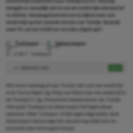
basketbalcompetitie maar weinig succes. Anyang
slaagde er namelijk niet in om de wedstrijd winnend af
te sluiten. Vandaag besloten we te kijken naar een
wedstrijd op het tweede niveau van Turkije. Speel jij
mee? Er zal om 12:00 uur worden afgetrapt!
Tuzlaspor
-
Sakaryaspor
⏰
11:00
📍
Onbekend
Sakaryaspor wint
Speel
1.85
We reizen vandaag af naar Turkije, niet voor een wedstrijd
in de Turkse Süper Lig. Maar we kijken naar een wedstrijd in
de Trendyol 1. Lig, oftewel het tweede niveau van Turkije.
Hier gaan Tuzlaspor en Sakaryaspor het tegen elkaar
opnemen. Waar Tuzlaspor strijdt tegen degradatie, doet
Sakaryaspor halverwege het seizoen nog altijd mee om
promotie naar het hoogste niveau!