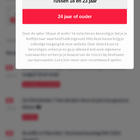
Tussen 18 en 23 jaar
1.76
Minder dan 2.5 doelpunten
Speel mee
24 jaar of ouder
Door de optie '24 jaar of ouder' te selecteren, bevestig je dat je je
leeftijd naar waarheid hebt ingevuld. Met deze keuze krijg je
Geschreven door:
MDO
volledige toegang tot onze website. Door deze keuze te
bevestigen, erken je en ga je akkoord met onze algemene
Recente artikelen
voorwaarden en ben je je bewust van de risico's bij deelname
aan kansspelen. Lees hier meer over verantwoord spelen.
FK Vojvodina vs Ajax: Voorbeschouwing Conference
League Voorronde
08:00
VOORBESCHOUWING
De Wimbledon Trein dendert door en juni was gewoon
lekker. 🚂
09:00
PROMO
Brazilië vs Marokko: Voorbeschouwing WK 2026
Groep C