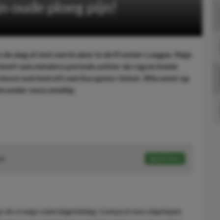
n oude ploeg pijn!
e dag af met een kraker in de Premier League. Naja
 heeft een mindere periode achter de rug en beide
 boot wat betreft een Europees-ticket. Wie weet op
ieronder onze wedtip.
en
Speel mee
e op de vroege zaterdagmiddag. Liverpool won afgelopen