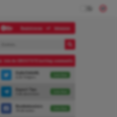
Registreren
of
Inloggen
Zoeken..
🤝 Join de GROOTSTE betting community
DailyOddsNL
Join hier
6.2k
Volgers
Expert Tips
Join hier
3.6k
abonnees
Bookiebeaters
Join hier
34.6k
leden