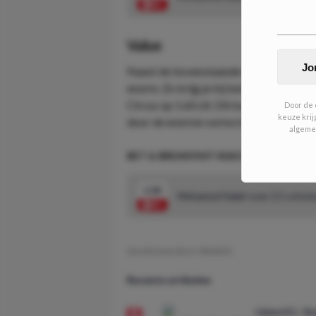
Value
Artikelen
Jo
Naast de bovenstaande overtuigende st
enorm. Zo krijg je bij bet365 slechts 1.6
Circus op 1.60 zit. Dit komt neer op een
Door de o
keuze krij
door de enorme vormcrisis van Chelsea 
algemen
BET & BREAKFAST #263 (4/10 units)
2.08
Mohamed Salah over 2.5 schot
Geschreven door:
NielsDO
Recente artikelen
Union SG - B