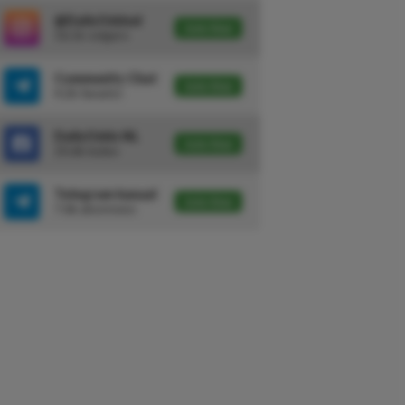
@DailyOddsnl
Join hier
16.1k
volgers
Community Chat
Join hier
4.2k
fanatici
DailyOdds NL
Join hier
20.6k
leden
Telegram kanaal
Join hier
7.6k
abonnees