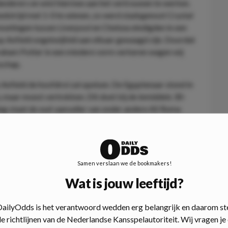
derers en wist hiermee aan het vertrouwen te werken.
dstrijd met 1-0 te winnen, zo werd stadsgenoot Crystal
moetingen tussen Liverpool en Chelsea eindigden in een
op Anfield ongetwijfeld aan elkaar gewaagd zijn. Doordat
raham Potter in een mindere vorm verkeren wagen wij
schap.
nfield de hoofdrol zal opeisen. De Egyptenaar stond in
, maar moest vertrekken. Dit doet bij de inmiddels 30-
ddag staat de oud-aanvaller van onder andere AS Roma
all, de 18-jarige verdediger van Chelsea. De linksback
n in het eerste van
The Blues
en heeft nog geen ervaring
ah de ideale directe tegenstander om weer eens het net te
Geen resultaten
Samen verslaan we de bookmakers!
Wat is jouw leeftijd?
en gemiddeld 3,3 keer per competitiewedstrijd
ailyOdds is het verantwoord wedden erg belangrijk en daarom st
e richtlijnen van de Nederlandse Kansspelautoriteit. Wij vragen 
en
Speel mee