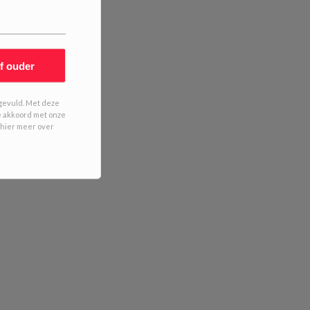
of ouder
ingevuld. Met deze
je akkoord met onze
 hier meer over