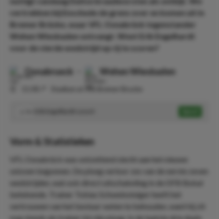
nuttigt vandaag Duitse braadworsten als ontbijt. We
vertrekken bij Enschede de grens over en komen uit in
Bremer Brücke, waar VFL Osnabrück tegenstander
Wehen Wiesbaden ontvangt. Weet Erik Engelhardt
voor de vierde wedstrijd op rij te scoren?
Osnabrueck
-
Wehen Wiesbaden
⏰
11:00
📍
Stadium at the Bremer Brucke
Erik Engelhardt scoort
Speel
2.70
Vorm & Statistieken
VFL Osnabrück was ontzettend slecht aan het nieuwe
seizoen begonnen. De ploeg verloor zes van de eerste zeven
wedstrijden, wat ook direct uitschakeling in de DFB Bokal
betekende. Trainer Tobias Schweinsteiger heeft het
vertrouwen van het bestuur weten te behouden, want hij zit
nog steeds als trainer bij zijn ploeg. In de laatste drie duels