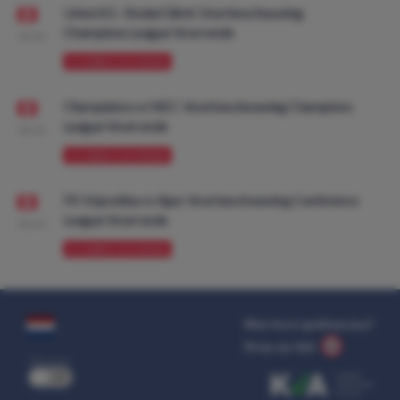
Union SG - Bodø/Glimt: Voorbeschouwing
Champions League Voorronde
08:00
VOORBESCHOUWING
Olympiakos vs NEC: Voorbeschouwing Champions
League Voorronde
08:00
VOORBESCHOUWING
FK Vojvodina vs Ajax: Voorbeschouwing Conference
League Voorronde
08:00
VOORBESCHOUWING
Wat kost gokken jou?
Stop op tijd.
uit