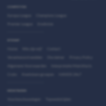
COMPETITIES
Europa League
Champions League
Premier League
Eredivisie
SITEMAP
Home
Wie zijn wij?
Contact
Verantwoord wedden
Disclaimer
Privacy Policy
Algemene Voorwaarden
Interpretatie Matchfacts
Cruks
Kwetsbare groepen
HANDS 24x7
WEDSTRIJDEN
Voorbeschouwingen
Topwedstrijden