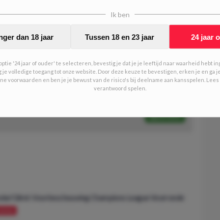
 aan het WK, maar eerder aan de ongelofelijke reeks die
Ik ben
iddels 9 wedstrijden ongeslagen en daarin werd onder
rije (0-1) en uitgerekend ook Oezbekistan (0-1). In die
nger dan 18 jaar
Tussen 18 en 23 jaar
24 jaar 
0 doelpunten. Wij vinden de notering dan ook behoorlijk
itie in de groep op de planning stat.
ptie '24 jaar of ouder' te selecteren, bevestig je dat je je leeftijd naar waarheid hebt 
g je volledige toegang tot onze website. Door deze keuze te bevestigen, erken je en ga 
Geen resultaten
e voorwaarden en ben je je bewust van de risico's bij deelname aan kansspelen. Lees
verantwoord spelen.
Speel mee
odø/Glimt: Voorbeschouwing Champions League Voorronde
WING