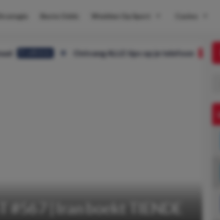
trategie
Beste Odds
Wedden Op Sport
Casino
▼
▼
Ontvang ALLE tips op je telefoon
isie
VIP
#567 | Iran boekt TIENDE