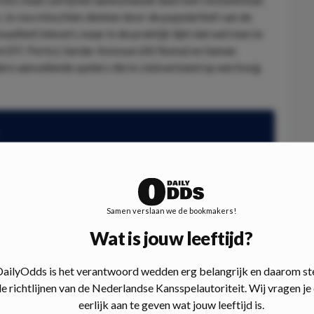
Je zou misschien denken door de populariteit van de
aliteit inlevert, maar in de praktijk lijkt dat wel mee te
mi (FC Porto), Sardar Azmoun (AS Roma) en Saman
re aanvallende spelers die in clubverband op een hoog
Speel mee
Geen resultaten
Samen verslaan we de bookmakers!
Wat is jouw leeftijd?
ks bezig. De ploeg kwam op het WK in Qatar tekort met
ailyOdds is het verantwoord wedden erg belangrijk en daarom st
n 0-1 nederlaag tegen de Verenigde Staten. Dat was
e richtlijnen van de Nederlandse Kansspelautoriteit. Wij vragen 
 tegen Wales wel gewoon een 0-2 overwinning werd
eerlijk aan te geven wat jouw leeftijd is.
Geen resultaten