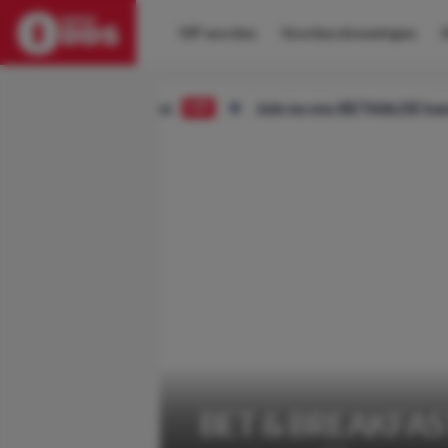
VIP worden
Voorbeschouwingen
S
 je telefoon
Join nu ons BETAALDE kanaal
VIP
Erediv
BET & BREAKFAST 