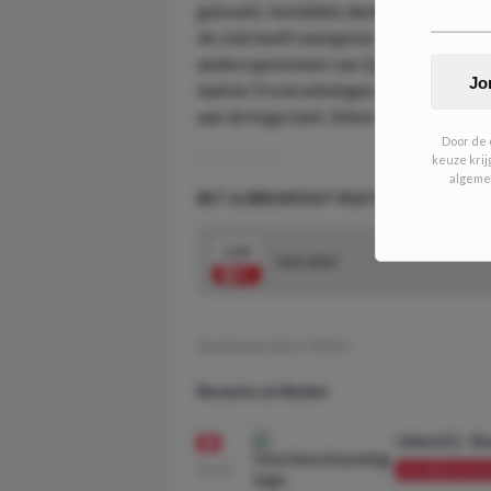
geboekt. Inmiddels denkt men niet meer
de club heeft neergezet. Zo is Iran inm
andere gewonnen van Qatar (0-4), Bulga
Artikelen
Jo
laatste 9 overwinningen scoorde Iran 3
aan de hoge kant. Zeker omdat de koppos
Door de o
keuze krij
algemen
BET & BREAKFAST #567 (4/10 units)
2.20
Iran wint
Geschreven door:
VPDO
Recente artikelen
Union SG - B
08:00
VOORBESCHOU