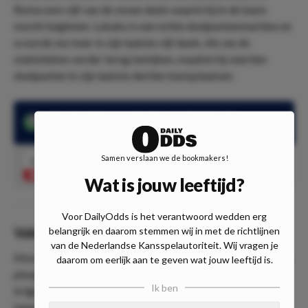
Roma won vijf van de zeven duels waarin hij in de basis
mocht beginnen. Lukaku is een echte doelpuntenmachine en
scoorde zes keer in zijn laatste vijf duels. Als we de
statistieken verder terug bekijken, maakte hij veertien
doelpunten in zijn laatste dertien basisplaatsen.
Romelu Lukaku scoorde 14 keer in zijn laatste 13
basisplaatsen
Samen verslaan we de bookmakers!
2.19
Romelu Lukaku scoort
Speel mee
Wat is jouw leeftijd?
Voor DailyOdds is het verantwoord wedden erg
Value
belangrijk en daarom stemmen wij in met de richtlijnen
van de Nederlandse Kansspelautoriteit. Wij vragen je
Monza is geen eenvoudige tegenstander, want de Italiaanse
daarom om eerlijk aan te geven wat jouw leeftijd is.
ploeg hield in de laatste drie duels het doel schoon. Toch
Ik ben
krijgt de ploeg van Raffaele Palladino gemiddeld 0.90
tegendoelpunten per wedstrijd en wij verwachten dan ook