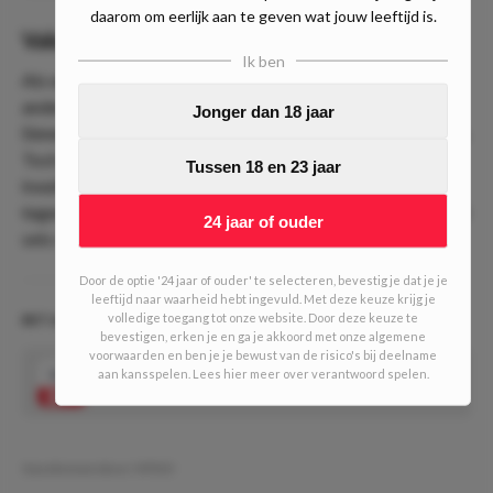
daarom om eerlijk aan te geven wat jouw leeftijd is.
Value
Ik ben
Als we deze spelers naast elkaar leggen dan kunnen we niet
anders dan concluderen dat dit een potje is waarbij Jannik
Jonger dan 18 jaar
Sinner de rus wel eens naar de slachtbank kan gaan brengen.
Toch denken we dat Rublev met alle strijd, passie en
Tussen 18 en 23 jaar
kwaliteit die hij in zich heeft minimaal een set kan winnen
tegen de talentvolle Italiaan. Wij gaan dan ook voor over 3.5
24 jaar of ouder
sets voor de Bet & Breakfast van vandaag.
Door de optie '24 jaar of ouder' te selecteren, bevestig je dat je je
leeftijd naar waarheid hebt ingevuld. Met deze keuze krijg je
volledige toegang tot onze website. Door deze keuze te
BET & BREAKFAST #630 (4/10 units)
bevestigen, erken je en ga je akkoord met onze algemene
voorwaarden en ben je je bewust van de risico's bij deelname
1.65
aan kansspelen. Lees hier meer over verantwoord spelen.
Over 3.5 sets
Speel mee
Geschreven door:
VPDO