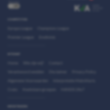
uit
COMPETITIES
Europa League
Champions League
Premier League
Eredivisie
SITEMAP
Home
Wie zijn wij?
Contact
Verantwoord wedden
Disclaimer
Privacy Policy
Algemene Voorwaarden
Interpretatie Matchfacts
Cruks
Kwetsbare groepen
HANDS 24x7
WEDSTRIJDEN