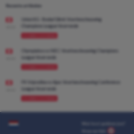
Recente artikelen
Union SG - Bodø/Glimt: Voorbeschouwing
Champions League Voorronde
08:00
VOORBESCHOUWING
Olympiakos vs NEC: Voorbeschouwing Champions
League Voorronde
08:00
VOORBESCHOUWING
FK Vojvodina vs Ajax: Voorbeschouwing Conference
League Voorronde
08:00
VOORBESCHOUWING
Wat kost gokken jou?
Stop op tijd.