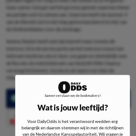
klaar waren. Dat gaf wel het grootse gemak waarmee Sinner
de partijen wist te winnen aan. Daarmee heeft de nummer 4
van de Wereld zich in één klap gebombardeerd tot één van
de titelkandidaten voor de eindzege.
Andrey Rublev heeft wat dat betreft meer moeite dit
toernooi. Al in de eerste partij van het toernooi moest een
tiebreak beslissen wie er door zou gaan en uiteindelijk won
de Rus dus de matchtiebreak van Seyboth Wild. Daarna
versloeg hij Eubanks, Korda en als laatst ook Alex de
Minaur na een beslissende laatste set.
Samen verslaan we de bookmakers!
Andrey Rublev won zijn laatste 8 partijen
Wat is jouw leeftijd?
1.65
Over 3.5 sets
Speel mee
Voor DailyOdds is het verantwoord wedden erg
belangrijk en daarom stemmen wij in met de richtlijnen
van de Nederlandse Kansspelautoriteit. Wij vragen je