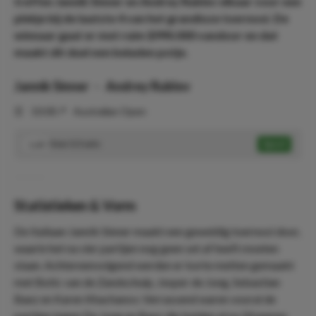
treffen Jannik Sinner en Andrey Rublev elkaar voor een
plekje bij de laatste 4 van het grandioze toernooi. De
winnaar gaat er met ruim $990.000 vandoor en dat
maakt dit duel een beladen potje.
Jannik Sinner
-
Andrey Rublev
⏰
10:00
📍
Australian Open
Over 3.5 sets
Speel
1.65
Statistieken & Vorm
De Italiaan Jannik Sinner maakt een geweldig toernooi door,
waarin het na vier partijen nog geen set af heeft moeten
staan. Achtereenvolgend werden er korte metten gemaakt
met Botic van de Zandschulp, Jesper de Jong, Sebastian
Baez en Karen Khachanov. Verrassend waren vooral de
partijen tegen De Jong en Baez die beiden al na 24 games