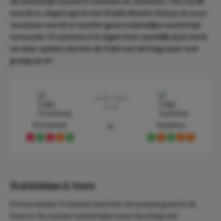
de wedstrijd tussen Frosinone en Juventus. Om 12:30
wordt er afgetrapt in het Stadio Benito Stirpe en voor
Juventus wordt er beslist geen makkelijke wedstrijd
verwacht. Frosinone is in eigen huis namelijk ijzersterk
en daar spelen wij met de Odd van de Dag maar wat
graag op in!
23 dec. 2023
11:30
Frosinone
Juventus
vs
L
W
L
D
W
W
D
W
D
D
Statistieken & Vorm
Promovendus Frosinone doet het verrassend goed in de
Serie A. Na zestien wedstrijden staat de ploeg met