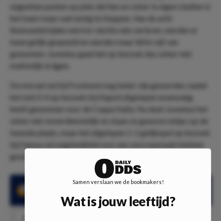
negentien punten op plek dertien en zeker in eigen stadion is
het team maar wat lastig te kloppen. Van de acht
thuiswedstrijden werd er slechts één verloren, werden er
twee gelijk gespeeld en werden maar liefst vijf van
gewonnen. Juventus gaat het op bezoek dus zeker niet
makkelijk krijgen.
De moraal zal bij Frosinone nog beter zijn geworden, nadat
het met 0-4 op bezoek bij Napoli afgelopen woensdag
heeft gewonnen voor de Coppa Italia. Nu doet Juventus het
zeker niet onverdienstelijk en staan ze gewoon netjes op de
tweede plaats, maar het afgelopen 1-1 gelijkspel op bezoek
bij Genoa zal ongetwijfeld voor een zure nasmaak hebben
gezorgd.
Samen verslaan we de bookmakers!
Frosinone verloor pas 1 van de 8 thuiswedstrijden
Wat is jouw leeftijd?
2.32
Frosinone 1X
Speel mee