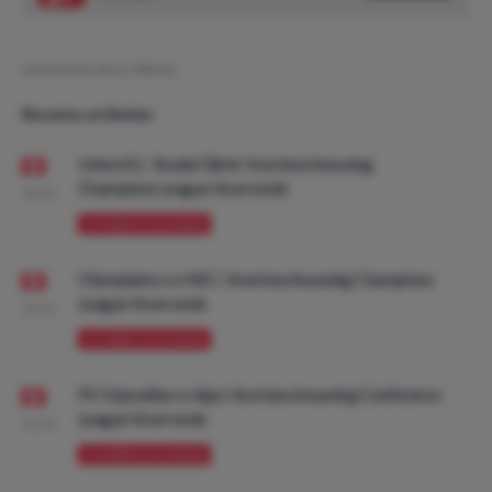
Geschreven door:
Marius
Recente artikelen
Union SG - Bodø/Glimt: Voorbeschouwing
Champions League Voorronde
08:00
VOORBESCHOUWING
Olympiakos vs NEC: Voorbeschouwing Champions
League Voorronde
08:00
VOORBESCHOUWING
FK Vojvodina vs Ajax: Voorbeschouwing Conference
League Voorronde
08:00
VOORBESCHOUWING