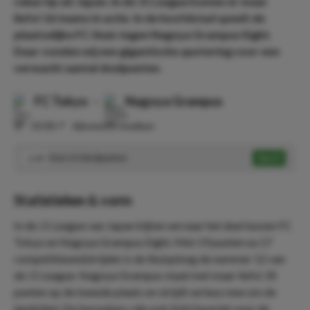
value tip uit Japan. In de J1 League komen er maar
liefst 16 teams in actie. In de hoofdstad speelt de
plaatselijke FC thuis tegen Nagoya Grampus Eight.
Daar vonden wij een gigantische quotering voor een
verwacht aantal doelpunten.
FC Tokyo
-
Nagoya Grampus
⏰
10:00
📍
Ajinomoto Stadium
Over 2.5 doelpunten
Speel
2.05
Statistieken & vorm
In de J1 League van Japan kijken we naar het duel tussen FC
Tokyo en Nagoya Grampus Eight. Met 19 punten na 17
competitiewedstrijden is de thuisploeg de nummer 12 van
de J1 League. Nagoya Grampus staat met maar liefst 35
punten op de tweede plaats en strijdt serieus mee om de
landstitel. De bezoekers zijn ook licht favoriet voor de