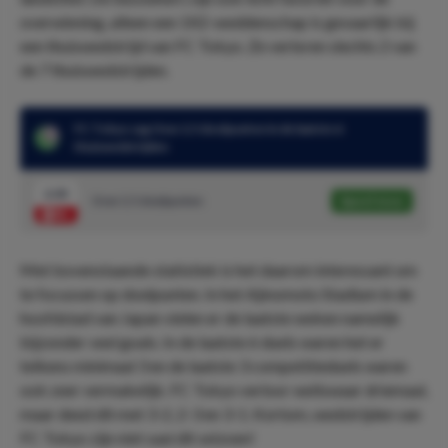
overwinning, alleen een 1X2-weddenschap is gevaarlijk bij
een thuiswedstrijd van FC Tokyo. Ze verloren slechts 2 van
de 7 thuiswedstrijden.
FC Tokyo zag Over 2.5 doelpunten in de laatste 6
thuiswedstrijden
2.05
Over 2.5 doelpunten
Speel mee
Met bovenstaande statistiek is het daarom interessant om
te focussen op doelpunten. In het Ajinomoto Stadium in de
hoofdstad van Japan vielen er de laatste weken namelijk
bijzonder veel goals. In de laatste 6 duels waren het er
telkens minimaal 3 en de laatste 3 competitieduels waren
ook zeer vermakelijk. FC Tokyo verloor weliswaar driemaal,
maar deed dit met 3-2, 2-3 en 3-1. Kortom, wedstrijden van
FC Tokyo zijn niet saai dit seizoen!