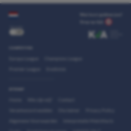
Wat kost gokken jou?
Stop op tijd.
uit
COMPETITIES
Europa League
Champions League
Premier League
Eredivisie
SITEMAP
Home
Wie zijn wij?
Contact
Verantwoord wedden
Disclaimer
Privacy Policy
Algemene Voorwaarden
Interpretatie Matchfacts