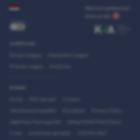
Wat kost gokken jou?
Stop op tijd.
uit
COMPETITIES
Europa League
Champions League
Premier League
Eredivisie
SITEMAP
Home
Wie zijn wij?
Contact
Verantwoord wedden
Disclaimer
Privacy Policy
Algemene Voorwaarden
Interpretatie Matchfacts
Cruks
Kwetsbare groepen
HANDS 24x7