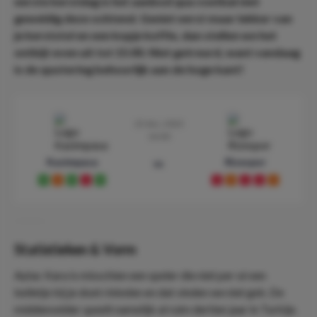
eerste kerstdag is het aanbod qua voetbal niet
geweldig deze ochtend. Geniet eerst maar lekker van
je kerststol en een kopje koffie, dan stellen we het
ontbijt even uit tot 15:00. Niet getreurd, want vandaag
is de quotering behoorlijk aan de hoge kant!
25 dec. 2023
14:00
Kasimpasa
Rizespor
vs
W
D
W
L
W
L
D
L
L
D
Statistieken & Vorm
Aytac Kara is misschien een speler die niet per sé een
belletje bij je doet rinkelen en dat vinden we niet gek. De
middenvelder speelt namelijk al ruim dertien jaar in Turkije.