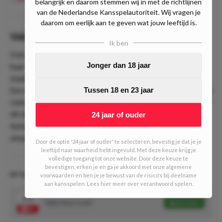
belangrijk en daarom stemmen wij in met de richtlijnen
van de Nederlandse Kansspelautoriteit. Wij vragen je
daarom om eerlijk aan te geven wat jouw leeftijd is.
Value
Ik ben
Ook is dit nu typisch een duel waarin de club zich weer van
Jonger dan 18 jaar
haar beste moet laten zien. De tegenstander - Rizespor -
staat op 25 punten en heeft er dus 3 meer dan Kasimpasa.
Een overwinning maandag zal er dan ook voor zorgen dat de
Tussen 18 en 23 jaar
clubs op gelijke hoogte komen en wij denken dat als de club
dit duel wil winnen, dat er dan zeker weer een doelpunt van
24 jaar of ouder
Aytac Kara bij zou kunnen komen. De notering lijkt
simpelweg te hoog.
Door de optie '24 jaar of ouder' te selecteren, bevestig je dat je je
leeftijd naar waarheid hebt ingevuld. Met deze keuze krijg je
volledige toegang tot onze website. Door deze keuze te
bevestigen, erken je en ga je akkoord met onze algemene
BET& BREAKFAST #601 (3/10 units)
voorwaarden en ben je je bewust van de risico's bij deelname
aan kansspelen. Lees hier meer over verantwoord spelen.
3.15
Aytac Kara scoort
Speel mee