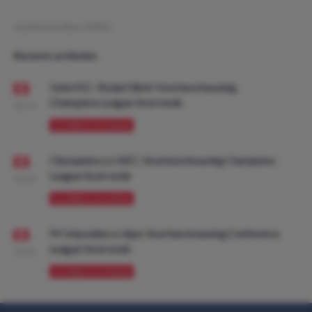
Geschreven door:
VPDO
Recente artikelen
Union SG - Bodø/Glimt: Voorbeschouwing
Champions League Voorronde
08:00
VOORBESCHOUWING
Olympiakos vs NEC: Voorbeschouwing Champions
League Voorronde
08:00
VOORBESCHOUWING
FK Vojvodina vs Ajax: Voorbeschouwing Conference
League Voorronde
08:00
VOORBESCHOUWING