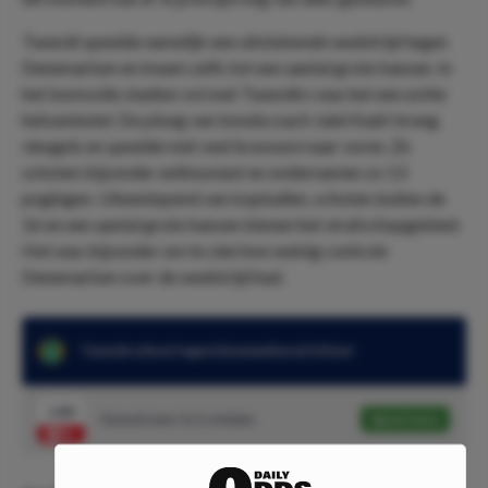
Tunesië speelde namelijk een uitstekende wedstrijd tegen
Denemarken en kwam zelfs tot een aantal grote kansen. In
het bomvolle stadion vol met Tunesiërs was het een echte
heksenketel. De ploeg van bondscoach Jalel Kadri kreeg
vleugels en speelde met veel bravoure naar voren. Ze
schoten bijzonder enthousiast en ondernamen zo 13
pogingen. Uiteenlopend van kopballen, schoten buiten de
16 en een aantal grote kansen binnen het strafschopgebied.
Het was bijzonder om te zien hoe weinig controle
Denemarken over de wedstrijd had.
Tunesië schoot tegen Denemarken al 13 keer
1.80
Tunesië over 11.5 schoten
Speel mee