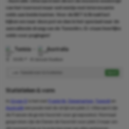
- Australië. Uiteraard niet direct de mooiste wedstrijd
van het toernooi maar wel eentje met interessante
odds aan beide kanten. Voor de BET & Breakfast
kijken we naar deze pot en dan in het speciaal naar de
aanvallende drang van de Tunesiërs. Er staan heerlijke
odds voor pogingen!
Tunisia
-
Australia
⏰
10:00
📍
Al Janoub Stadium
Tunesië over 11.5 schoten
Speel
1.80
Statistieken & vorm
In
Groep D
is het met
Frankrijk
,
Denemarken
,
Tunesië
en
Australië
een poule met de strijd om plek 2. Uiteraard zijn
de Fransen de grote favoriet voor groepswinst. Normaal
gesproken zijn de Denen de favoriet voor plek 2 maar om
dit moment kan er in principe nog van alles gebeuren.