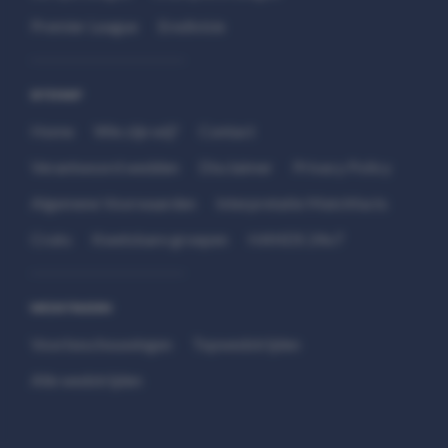
Premier League
Eredivisie
SITEMAP
Home
Wie zijn wij?
Contact
Verantwoord wedden
Disclaimer
Privacy Policy
Algemene Voorwaarden
Interpretatie Matchfacts
Cruks
Kwetsbare groepen
HANDS 24x7
WEDSTRIJDEN
Voorbeschouwingen
Topwedstrijden
Alle wedstrijden