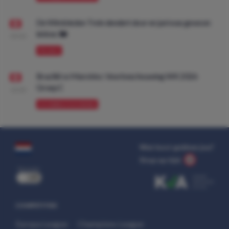
De Wimbledon Trein dendert door en juni was gewoon
lekker. 🚂
09:00
PROMO
Brazilië vs Marokko: Voorbeschouwing WK 2026
Groep C
10:00
VOORBESCHOUWING
Wat kost gokken jou?
Stop op tijd.
uit
COMPETITIES
Europa League
Champions League