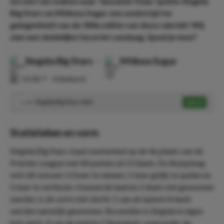
we een reis maken naar Tanzania! Daar spelen Singida
Big Stars en Mtibwa Sugar een wedstrijd ter
gelegenheid van de 300e editie van deze rubriek! Wij
zien een duidelijke favoriet vandaag. Speel je mee?
Singida Big Stars
-
Mtibwa Sugar
⏰
13:00
📍
Onbekend
Singida Big Stars wint
Speel
1.70
Statistieken en vorm
Singida Big Stars staat momenteel op de 4e plaats van de
Premier League met 44 punten uit 23 duels. De thuisploeg
wist dit seizoen 13 keer te winnen, 5 keer gelijk te spelen en
5 keer te verliezen. Hoewel de laatste 2 duels niet gewonnen
werden, is de vorm niet slecht. 5 van de laatste 8 duels
werden namelijk gewonnen. Bovendien is Singida in eigen
huis sterk. 4 van de laatste 5 thuisduels, waaronder de