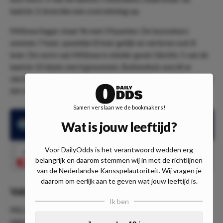
laatste 3, leverden een overwinning op.
Mtibwa Sugar staat 9e met 29 punten. De bezoekers
wonnen 7 keer, speelden 8 keer gelijk en verloren ook 8
keer. De vorm van Mtibwa is minder goed. Slechts 1 van de
laatste 10 duels werd gewonnen. Buitenshuis wordt er
slecht gepresteerd. In de laatste 4 uitduels scoorde het maar
één keer en 3 duels hiervan werden verloren.
Samen verslaan we de bookmakers!
Wat is jouw leeftijd?
Singida Big Stars won de laatste 3 thuiswedstrijden
Voor DailyOdds is het verantwoord wedden erg
1.70
Singida Big Stars wint
Speel mee
belangrijk en daarom stemmen wij in met de richtlijnen
van de Nederlandse Kansspelautoriteit. Wij vragen je
daarom om eerlijk aan te geven wat jouw leeftijd is.
Value
Ik ben
Wij zien de thuisploeg een nieuwe overwinning boeken. In
eigen huis is Singida Big Stars de laatste tijd erg sterk,