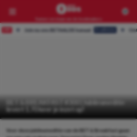
Samen verslaan we de bookmakers
Join nu ons BETAALDE kanaal
Ontvang 
Eredivisie
Competities
Geen resultaten
Clubs
Geen resultaten
Artikelen
Geen resultaten
BET & BREAKFAST #300 | Jubileumeditie
levert 1.70 keer je inzet op!
Voor deze jubileumeditie van de BET & Breakfast gaan