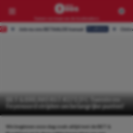
Samen verslaan we de bookmakers
Join nu ons BETAALDE kanaal
Ontvang A
Eredivisie
Competities
Geen resultaten
Clubs
Geen resultaten
Artikelen
Geen resultaten
BET & BREAKFAST #271 | FC Twente en
Feyenoord strijden om belangrijke punten!
We beginnen onze dag zoals altijd met de BET &