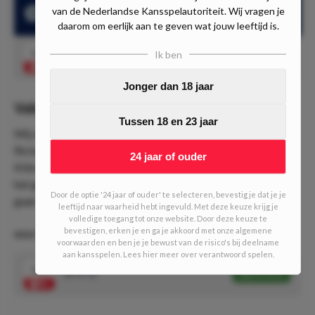
FC Twente scoorde in 8 van de laatste 10 duels, Feyenoord al
van de Nederlandse Kansspelautoriteit. Wij vragen je
16 wedstrijden op rij
daarom om eerlijk aan te geven wat jouw leeftijd is.
1.78
Ik ben
BTTS: 'Ja'
Speel mee
Jonger dan 18 jaar
Value
Tussen 18 en 23 jaar
Wij zien beide ploegen wel scoren vandaag. Of het nou
Ricky van Wolfswinkel en Danilo of Michel Vlap of Orkan
24 jaar of ouder
Kökcü zijn die het net weten te vinden, wij schatten de kans
het grootst in dat zowel Feyenoord als FC Twente moeten
Door de optie '24 jaar of ouder' te selecteren, bevestig je dat je je
gaan vissen.
leeftijd naar waarheid hebt ingevuld. Met deze keuze krijg je
volledige toegang tot onze website. Door deze keuze te
bevestigen, erken je en ga je akkoord met onze algemene
WEDTIPS - BET & Breakfast #271 (3/10 units)
voorwaarden en ben je je bewust van de risico's bij deelname
aan kansspelen. Lees hier meer over verantwoord spelen.
1.78
BTTS 'Ja'
Speel mee