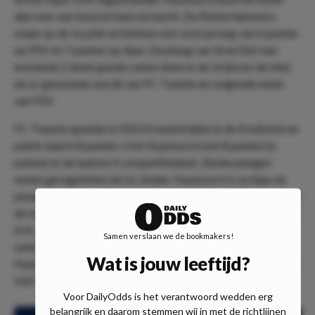
dan men van tevoren had verwacht. De Rotterdammers
staan op de 1e plek en hebben een voorsprong van 6 punten
op PSV en 7 punten op Ajax. De ploeg van Arne Slot kan
komende 2 duels goede zaken doen in de strijd om de titel,
als er gewonnen wordt van FC Twente en volgende week
van PSV.
FC Twente speelde in 2023 4 wedstrijden in de Eredivisie en
pakte daarin 8 punten. Ook Feyenoord wist 8 punten te
pakken in de laatste 4 competitieduels. Beide ploegen
weten geregeld het net te vinden. Feyenoord is na Ajax de
ploeg met de meeste doelpunten voor (42), FC Twente heeft
de minste doelpunten tegen (11). De ploeg uit Enschede was
in 8 van de laatste 10 duels trefzeker. Feyenoord weet al 16
Samen verslaan we de bookmakers!
wedstrijden op rij het net te vinden. Zowel Twente als
Wat is jouw leeftijd?
Feyenoord beschikken over spelers met scorend vermogen.
Het belooft dus een spannend duel te worden.
Voor DailyOdds is het verantwoord wedden erg
belangrijk en daarom stemmen wij in met de richtlijnen