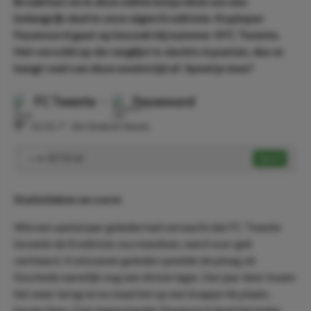
Breakfast en in deze editie bespreken we een
belangrijk duel in onze eigen Eredivisie. Koploper
Feyenoord gaat op bezoek bij nummer 4 FC Twente.
Het verschil op de ranglijst is slechts 6 punten, dus er
hangt veel van deze wedstrijd af. Speel je mee?
FC Twente
-
Feyenoord
⏰
11:15
📍
De Grolsch Veste
BTTS 'Ja'
Speel
1.78
Statistieken en vorm
Wie een aantal jaar geleden had verwacht dat FC Twente
bovenin de Eredivisie zou meedoen, werd voor gek
verklaard. 4 seizoenen geleden speelde de ploeg uit
Enschede namelijk nog een divisie lager. Een jaar later kwam
het weer terug en nu staat het op een knappe 4e plaats,
boven Ajax. Ook tegenstander Feyenoord doet het beter