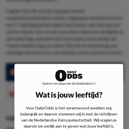
Cagliari wist dit seizoen nog geen enkele
competitiewedstrijd te winnen. Afgelopen weekend werd er
met 2-2 gelijkgespeeld tegen Salernitana, wat ook nog niet
wist te winnen. Zes van de zeven duels daarvoor eindigden in
een nederlaag, waardoor het vertrouwen bij de ploeg van
Claudio Ranieri laag zal zitten. Wij zien de thuisploeg ook
vandaag niet de eerste overwinning van het seizoen boeken.
Cagliari won nog geen enkel competitieduel
Samen verslaan we de bookmakers!
1.70
Frosinone wint of gelijkspel
Speel mee
Wat is jouw leeftijd?
Voor DailyOdds is het verantwoord wedden erg
belangrijk en daarom stemmen wij in met de richtlijnen
Value
van de Nederlandse Kansspelautoriteit. Wij vragen je
daarom om eerlijk aan te geven wat jouw leeftijd is.
Afgelopen seizoen speelden de twee nog tegen elkaar in de