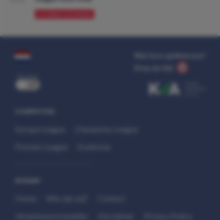
08:00
VOORBESCHOUWING
Wat kost gokken jou?
Stop op tijd.
uit
COMPETITIES
Europa League
Champions League
Premier League
Eredivisie
SITEMAP
Home
Wie zijn wij?
Contact
Verantwoord wedden
Disclaimer
Privacy Policy