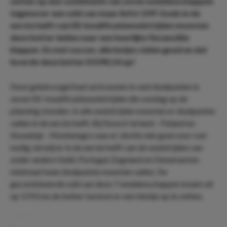
zetten op een combinatie van zeven weddenschappen
tegenover een odd van maar liefst 159! Goals in de
eerste helft van EK-kwalificatiewedstrijden moesten
deze better leiden naar een heerlijke fincanciële
klapper. En met succes: alle betjes vielen goed en dat
leverde deze better €1590,14 op!
Deze geluksvogel had vertrouwen in veel doelpunten in
zeven EK-kwalificatiewedstrijden die zondag op de
planning stonden. In alle wedstrijden moesten er doelpunten
vallen in de eerste helft. Bij Noord-Ierland - Finland en
Slowakije - Montenegro was er slechts één goal voor rust
nodig, terwijl er in de eerste helft van de wedstrijden van
onder andere Italië, Portugal, Engeland en Denemarken
minimaal twee doelpunten moesten vallen. De
gecombineerde odd van deze 7 weddenschappen kwam uit
op 159.0 en de better besloot er een tientje op te zetten.