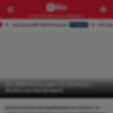
Samen verslaan we de bookmakers
Join nu ons BETAALDE kanaal
Ontvang ALLE
Eredivisie
Competities
Geen resultaten
Clubs
Geen resultaten
Artikelen
Geen resultaten
BIG WIN! Better pakt €1590,14 met
slechts een tientje inzet!
Gisteren besloot een
bookiebeater
een tientje in te