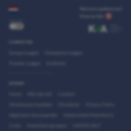
Wat kost gokken jou?
Stop op tijd.
uit
COMPETITIES
Europa League
Champions League
Premier League
Eredivisie
SITEMAP
Home
Wie zijn wij?
Contact
Verantwoord wedden
Disclaimer
Privacy Policy
Algemene Voorwaarden
Interpretatie Matchfacts
Cruks
Kwetsbare groepen
HANDS 24x7