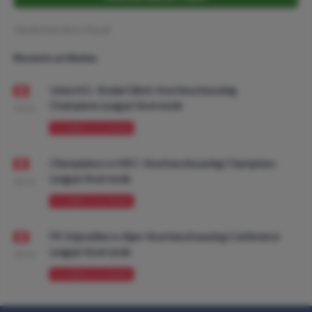
Geschreven door:
Pascal
Recente artikelen
Union SG - Bodø/Glimt: Voorbeschouwing
Champions League Voorronde
08:00
VOORBESCHOUWING
Olympiakos vs NEC: Voorbeschouwing Champions
League Voorronde
08:00
VOORBESCHOUWING
FK Vojvodina vs Ajax: Voorbeschouwing Conference
League Voorronde
08:00
VOORBESCHOUWING