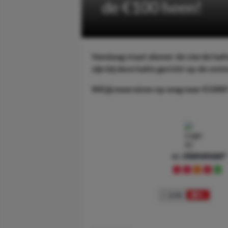
de €100 heen!
Vandaag staat alweer de vierde halt
zijn bij deze halte gericht op de o
Wil jij meereizen op weg naar €1000
SC Heerenveen
L
L
D
L
W
1
3.70