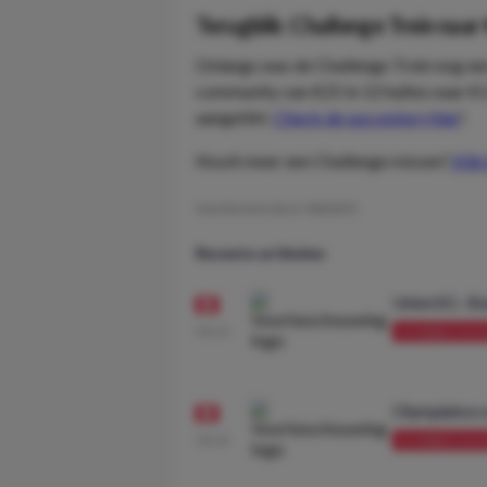
Terugblik: Challenge Trein naar
Onlangs was de Challenge Trein nog een
community van €25 in 12 haltes naar €1
aangetikt.
Check de succestory hier
!
Nooit meer een Challenge missen?
Klik
Geschreven door:
NielsDO
Recente artikelen
Union SG - B
08:00
VOORBESCHOU
Olympiakos 
08:00
VOORBESCHOU