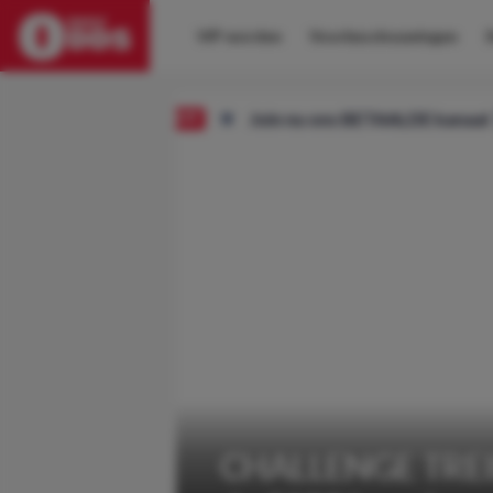
VIP worden
Voorbeschouwingen
S
Join nu ons BETAALDE kanaal
Eredivisie
CHALLENGE TREIN