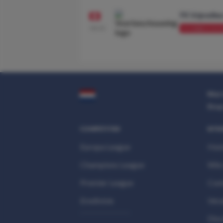
FK Vojvodina
08:00
VOORBESCHOU
Wat 
Stop 
COMPETITIES
SITE
Europa League
Ho
Champions League
Wie 
Premier League
Con
Eredivisie
Ver
Disc