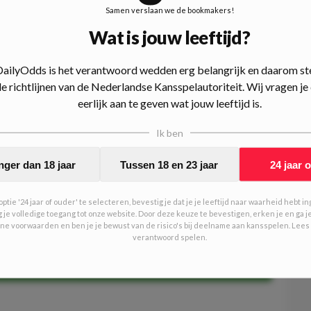
Geen resultaten
Samen verslaan we de bookmakers!
fgetrapt.
Wat is jouw leeftijd?
et tweeluik met SC Heerenveen in bloedvorm. De laatste 4
igende wijze gewonnen: 0-3 vs. FC Emmen, 4-0 vs. NEC, 0-
ailyOdds is het verantwoord wedden erg belangrijk en daarom st
 64 punten uit 34 competitiewedstrijden eindigden de
e richtlijnen van de Nederlandse Kansspelautoriteit. Wij vragen 
 Eredivisie.
eerlijk aan te geven wat jouw leeftijd is.
Geen resultaten
d aan de nummer 8 van het hoogste niveau van Nederland:
Ik ben
eizoen 46 punten te pakken. De Friezen wonnen slechts 4
 geen serieuze tegenstander voor FC Twente. Slechts 2 van
nger dan 18 jaar
Tussen 18 en 23 jaar
24 jaar 
asis werden gewonnen, zo werden alleen FC Volendam (2-1)
j verwachten dat FC Twente in het Abe Lenstra Stadion
ptie '24 jaar of ouder' te selecteren, bevestig je dat je je leeftijd naar waarheid hebt 
g je volledige toegang tot onze website. Door deze keuze te bevestigen, erken je en ga 
Geen resultaten
e voorwaarden en ben je je bewust van de risico's bij deelname aan kansspelen. Lees
enveen - FC Twente.
verantwoord spelen.
STAP HIER IN!