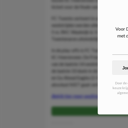
ticket voor de finale van de play-offs a
FC Twente verkeert in aantocht naar h
Clubs
wedstrijden werden allemaal op overtu
Voor D
5 vs. RKC Waalwijk & 3-1 vs. Ajax. Met
met d
Twentenaren uiteindelijk op plek 5 in de
In de play-offs is FC Twente gekoppel
SC Heerenveen. De Friezen wisten dit s
van de laatste 14 wedstrijden en lijken
Artikelen
Jo
de laatste 10 duels in de eigen thuisb
en Go Ahead Eagles (2-0) verslagen. Wi
Door de o
absoluut NIET gaat verliezen.
keuze krij
algemen
Bekijk hier meer wedtips voor SC Heer