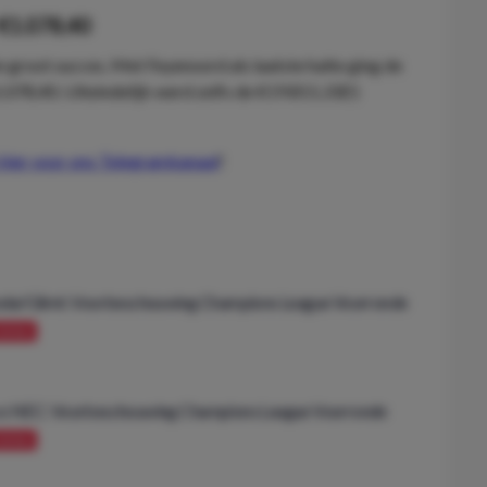
 €1.078,40
 groot succes. Met Feyenoord als laatste halte ging de
.078,40. Uiteindelijk werd zelfs de €19.811,33(!)
 hier voor ons Telegramkanaal
!
odø/Glimt: Voorbeschouwing Champions League Voorronde
WING
vs NEC: Voorbeschouwing Champions League Voorronde
WING