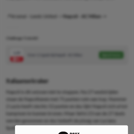
📍Arsenal - Leeds United ->
Napoli - AC Milan ->
Challenge Trein #2!
1.35
Over 1.5 goals bij Napoli - AC Milan
Speel mee
Italiaanse kraker
Napoli is dit seizoen niet te stoppen. Na 27 wedstrijden
staan de Napolitanen met 71 punten ruim aan kop. Nummer
2 Lazio heeft slechts 52 punten en dus lijkt Napoli zich al tot
kampioen te kunnen kronen. Maar liefst 23 van de 27 duels
werden gewonnen en dus beleeft de ploeg van Luciano
Spalletti een droomseizoen.