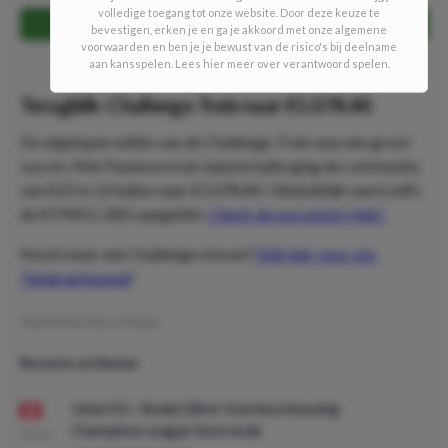
volledige toegang tot onze website. Door deze keuze te
STAP HIER IN!
bevestigen, erken je en ga je akkoord met onze algemene
voorwaarden en ben je je bewust van de risico's bij deelname
aan kansspelen. Lees hier meer over verantwoord spelen.
Terugblik: Challenge Trein naar €1.078,40
De afgelopen editie van de Challenge Trein was een groot
succes. Met Feyenoord als laatste halte ging de community
van €25 in 12 haltes naar €1.078,40. Uiteindelijk werd zelfs
de €19.811,33(!) aangetikt.
Check de succestory hier!
Nooit meer een Challenge missen?
Klik hier voor ons
Telegramkanaal
!
Geschreven door:
Pascal
Recente artikelen
Union SG - Bodø/Glimt: Voorbeschouwing
Champions League Voorronde
08:00