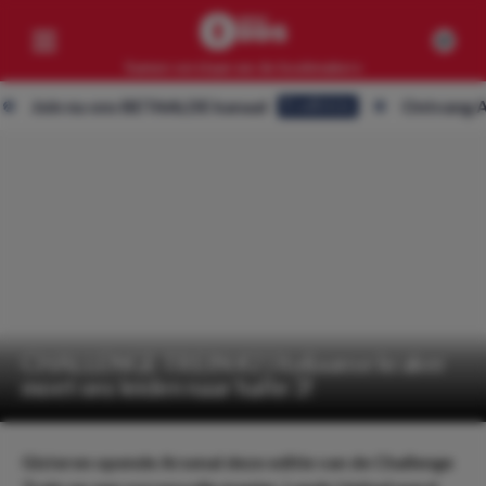
Samen verslaan we de bookmakers
oin nu ons BETAALDE kanaal
Ontvang ALLE t
Eredivisie
Competities
Geen resultaten
Clubs
Geen resultaten
Artikelen
Geen resultaten
CHALLENGE TREIN #2 | Italiaanse kraker
moet ons leiden naar halte 3!
Gisteren opende Arsenal deze editie van de Challenge