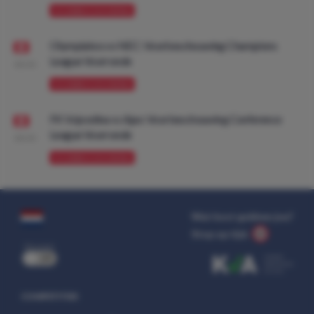
VOORBESCHOUWING
Olympiakos vs NEC: Voorbeschouwing Champions
League Voorronde
08:00
VOORBESCHOUWING
FK Vojvodina vs Ajax: Voorbeschouwing Conference
League Voorronde
08:00
VOORBESCHOUWING
Wat kost gokken jou?
Stop op tijd.
uit
COMPETITIES