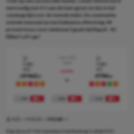
Trein op een succesvolle manier. Leeds United werd
eenvoudig met 4-1 aan de kant gezet en dus is het
vandaag tijd voor de tweede halte. De community
stemde massaal op een Italiaanse aflevering: 44
procent koos voor minimaal 2 goals bij Napoli - AC
Milan! Let’s go!
2 apr. 2023
18:45
preview
SSC Napoli
AC Milan
vs
D
D
L
D
D
L
D
L
W
D
1
1.94
x
3.40
2
4.15
💰 €25 -> €32,50 ->
€43,88 ->
Stap jij nu in? Het standaard startbedrag is altijd €25,-