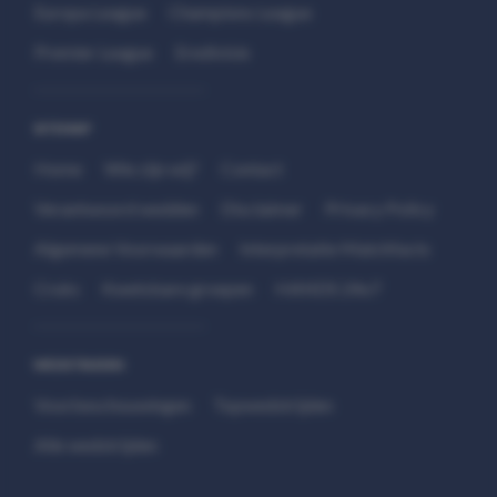
Europa League
Champions League
Premier League
Eredivisie
SITEMAP
Home
Wie zijn wij?
Contact
Verantwoord wedden
Disclaimer
Privacy Policy
Algemene Voorwaarden
Interpretatie Matchfacts
Cruks
Kwetsbare groepen
HANDS 24x7
WEDSTRIJDEN
Voorbeschouwingen
Topwedstrijden
Alle wedstrijden